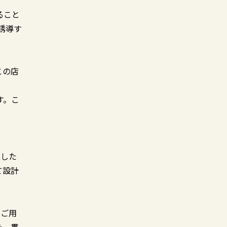
ること
誘導す
この店
す。こ
立した
て設計
もご用