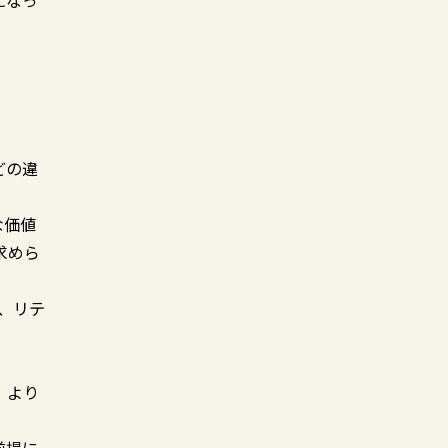
になっ
どの違
な価値
求めら
、リテ
、より