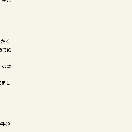
前提に
ただく
場で確
ものは
来ませ
。
の手段