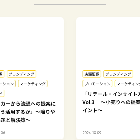
促
ブランディング
店頭販促
ブランディング
ーション
マーケティング
プロモーション
マーケティン
「リテール・インサイト
ド
Vol.3 ～小売りへの提
ーカーから流通への提案に
イント～
どう活用するか」～陥りや
課題と解決策～
.06
2024.10.09