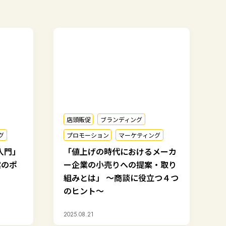
店頭販促
ブランディング
グ
プロモーション
マーケティング
入門」
「値上げの時代におけるメーカ
案のポ
ー企業の小売りへの提案・取り
組みとは」 ～商談に役立つ４つ
のヒント～
2025.08.21