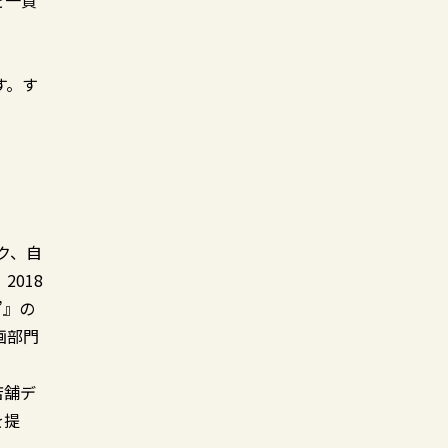
を一貫
す。す
ク、自
018
”』の
画部門
店舗デ
を提