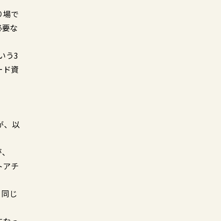
り場で
必要な
いう3
ード資
が、以
が、
トアチ
。同じ