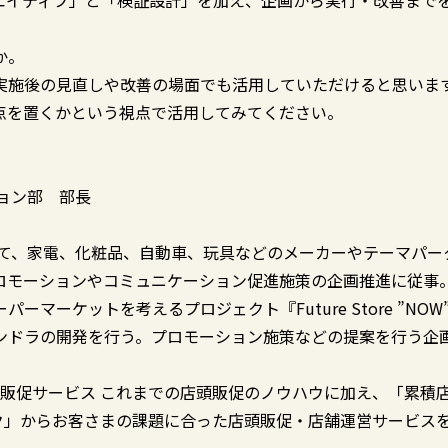
エイティブ」と「検証設計」を加え、企画から実行・改善まで
か。
実施後の見直しや改善の場面でも活用していただけると思いま
点を置くかという視点で活用してみてください。
ョン部 部長
して、家電、化粧品、自動車、玩具などのメーカーやテーマパー
モーションやコミュニケーション促進施策の企画推進に従事。2
ーケットを考えるプロジェクト『Future Store ”NOW
ンドラの開発を行う。プロモーション施策などの提案を行う企
販促サービス
これまでの店頭販促のノウハウに加え、「累積
ーク」からお客さまの課題に合った店頭販促・店舗運営サービス