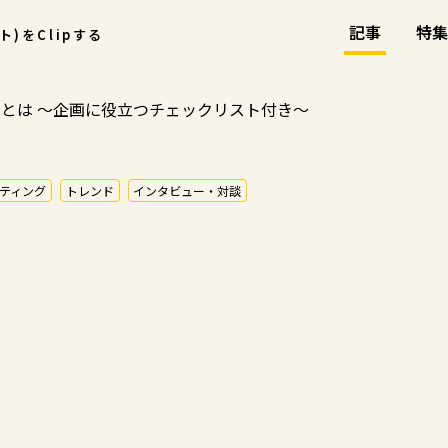
記事
特集
ント)をClipする
とは ～企画に役立つチェックリスト付き～
ティング
トレンド
インタビュー・対談