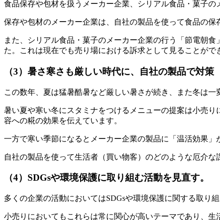
食品保存や包材を扱うメーカー企業、シリアル食品・菓子の
保存や包材のメーカー企業は、自社の製品を使って食品の保
また、シリアル食品・菓子のメーカー企業の行う「節電朝食
た。これは現在でも売り場における訴求として見ることがで
（3）暑さ寒さも厳しい時代に、自社の製品で対策
この数年、夏は猛暑酷暑など厳しい暑さが続き、また冬は一
暑い夏や寒い冬にスタミナをつけるメニューの提案は小売り
容への糀の効果を伝えています。
一方で寒い季節になるとメーカー企業の製品に「温活効果」
自社の製品を使って生活者（買い物客）のどのような厄介な
（4）SDGsや環境保護に取り組む活動を見直す。
多くの企業の活動においてはSDGsや環境保護に関する取り
小売りにおいてもこれらは常に関心が高いテーマであり、生