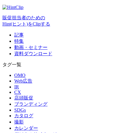
販促担当者のための
Hint(ヒント)をClipする
記事
特集
動画・セミナー
資料ダウンロード
タグ一覧
OMO
Web広告
IR
CX
店頭販促
ブランディング
SDGs
カタログ
撮影
カレンダー