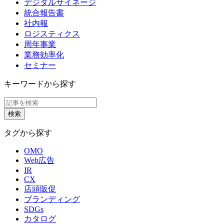
デジタルサイネージ
統合報告書
社内報
ロジスティクス
周年事業
業務効率化
セミナー
キーワードから探す
タグから探す
OMO
Web広告
IR
CX
店頭販促
ブランディング
SDGs
カタログ