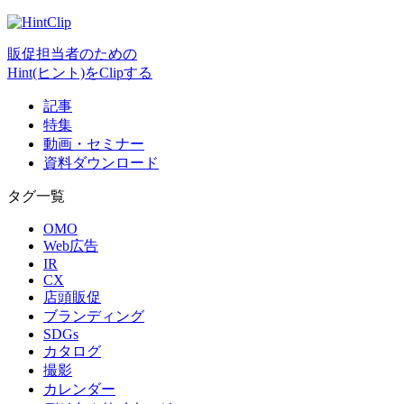
販促担当者のための
Hint(ヒント)をClipする
記事
特集
動画・セミナー
資料ダウンロード
タグ一覧
OMO
Web広告
IR
CX
店頭販促
ブランディング
SDGs
カタログ
撮影
カレンダー