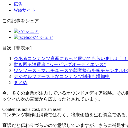
広告
Webサイト
この記事をシェア
目次
［
非表示
］
今あるコンテンツ資産にもっと働いてもらいましょう！
動き回る消費者 “ムービングオーディエンス”
ワンソース・マルチユースで顧客接点を多チャンネル化
デジタルファーストなコンテンツ制作も増加中
まとめ
今、多くの企業が注力しているオウンドメディア戦略。その
ッツィの次の言葉から広まったとされています。
Content is not a cost, it’s an asset.
コンテンツ制作は消費ではなく、将来価値を生む資産である
直訳だと伝わりづらいので意訳していますが、さらに補足す