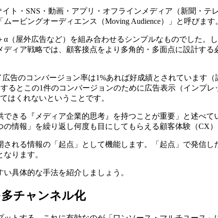
サイト・SNS・動画・アプリ・オフラインメディア（新聞・テ
ングオーディエンス（Moving Audience）」と呼びます
＋α（屋外広告など）を組み合わせるシンプルなものでした。
メディア戦略では、顧客接点をより多角的・多面点に設計する
イ広告のコンバージョン率は1%あれば好成績とされています（
だとするとこの1件のコンバージョンのために広告表示（インプ
してはくれないということです。
供できる『メディア企業的思考』を持つことが重要」と述べて
つの情報」を繰り返し何度も目にしてもらえる顧客体験（CX
開される情報の「起点」として機能します。「起点」で発信した
となります。
すい具体的な手法を紹介しましょう。
を多チャンネル化
プットする。これに有効なのが「ワンソース・マルチユース」