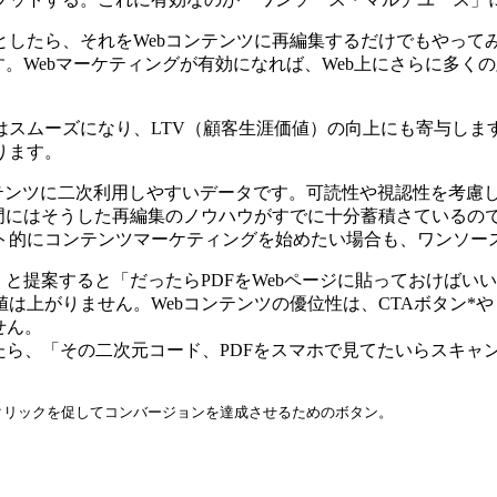
したら、それをWebコンテンツに再編集するだけでもやってみ
す。Webマーケティングが有効になれば、Web上にさらに多
はスムーズになり、LTV（顧客生涯価値）の向上にも寄与しま
ります。
ンテンツに二次利用しやすいデータです。可読性や視認性を考慮
部門にはそうした再編集のノウハウがすでに十分蓄積さているの
ト的にコンテンツマーケティングを始めたい場合も、ワンソー
」と提案すると「だったらPDFをWebページに貼っておけば
は上がりません。Webコンテンツの優位性は、CTAボタン*
せん。
たら、「その二次元コード、PDFをスマホで見てたいらスキャ
対してクリックを促してコンバージョンを達成させるためのボタン。