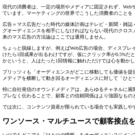
現代の消費者は、一定の場所やメディアに固定されず、Web
ています。マーケティングの世界でこうした消費者のことを「ムービ
広告＝マス広告だった時代の媒体計画はテレビ・新聞・雑誌
グオーディエンスを相手にしなければならない現代のクロス
来のマス広告の方法論はここでは通用しません。
ちょっと脱線しますが、例えばWeb広告の場合、ディスプレ
けたら1回成果が出るわけですが、仮にクリック率が0.5%
かというと、人はたった1回情報に触れただけでは心を動か
プリッツィも「オーディエンスがどこに移動しても価値を提
メディアを横断して動き回るオーディエンスに対して「ひと
特に自社発信のオウンドメディアは、あらゆるチャネルに展
ブレなく伝わることで、顧客との信頼関係はより強固なもの
では次に、コンテンツ資産が限られている場合でも実践しや
ワンソース・マルチユースで顧客接点
いつでもどこでも「ひとつの情報」をオーディエンスにイン