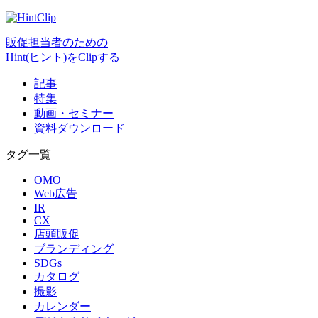
販促担当者のための
Hint(ヒント)をClipする
記事
特集
動画・セミナー
資料ダウンロード
タグ一覧
OMO
Web広告
IR
CX
店頭販促
ブランディング
SDGs
カタログ
撮影
カレンダー