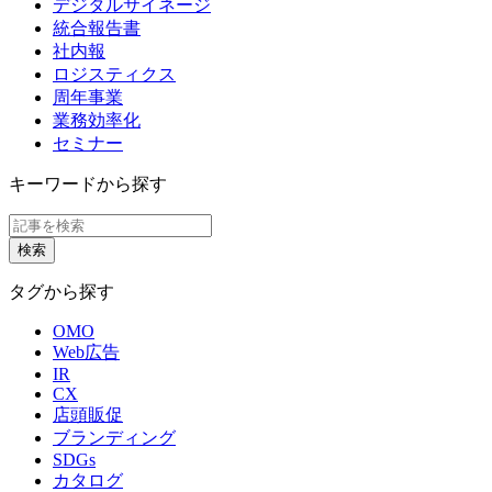
デジタルサイネージ
統合報告書
社内報
ロジスティクス
周年事業
業務効率化
セミナー
キーワードから探す
タグから探す
OMO
Web広告
IR
CX
店頭販促
ブランディング
SDGs
カタログ