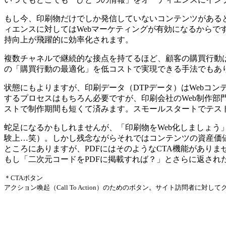
もし今、印刷物だけでしか発信していないコンテンツがあると
ィエンスに対してはWebマーケティングが有効になるからで
持向上が飛躍的に効率化されます。
複数チャネルで継続的な接点を持てるほど、顧客の購買行動
の「購買行動の最適化」を低コストで実現できる手法でもあ
状態にもよりますが、印刷データ（DTPデータ）はWebコ
するプロセスはもちろん必要ですが、印刷会社のWeb制作
ストで制作期間も短くて済みます。スモールスタートでテス
蛇足になるかもしれませんが、「印刷物をWeb化しましょう
験上…笑）。しかし残念ながらそれではコンテンツの資産価値
ところにありますが、PDFにはそのようなCTA機能がありま
もし「二次元コードをPDFに掲載すれば？」とさらに返され
＊CTAボタン
アクション喚起（Call To Action）のためのボタン。サイト訪問者に