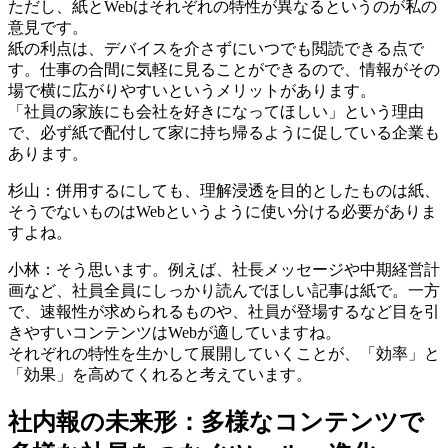
ただし、紙とWebはそれぞれの特性が異なるというのが私の
意見です。
紙の利点は、デバイスを介さずにいつでも閲読できる点で
す。仕事の合間に気軽に見ることができるので、情報がその
場で横に広がりやすいというメリットがあります。
「社員の家族にも会社を好きになってほしい」という理由
で、必ず紙で配付して家に持ち帰るように促している企業も
あります。
杉山：併用するにしても、理解浸透を目的としたものは紙、
そうでないものはWebというように使い分ける必要がありま
すよね。
小林：そう思います。例えば、社長メッセージや中期経営計
画など、社員全員にしっかり読んでほしい記事は紙で。一方
で、速報性が求められるものや、社員が登場するなど目を引
きやすいコンテンツはWebが適していますね。
それぞれの特性を生かして展開していくことが、「効率」と
「効果」を高めてくれると考えています。
社内報の未来形：多様なコンテンツで