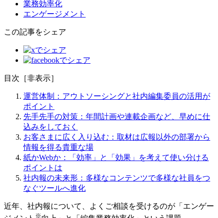
業務効率化
エンゲージメント
この記事をシェア
目次
［
非表示
］
運営体制：アウトソーシングと社内編集委員の活用が
ポイント
先手先手の対策：年間計画や連載企画など、早めに仕
込みをしておく
お客さまに広く入り込む：取材は広報以外の部署から
情報を得る貴重な場
紙かWebか：「効率」と「効果」を考えて使い分ける
ポイントは
社内報の未来形：多様なコンテンツで多様な社員をつ
なぐツールへ進化
近年、社内報について、よくご相談を受けるのが「エンゲー
※