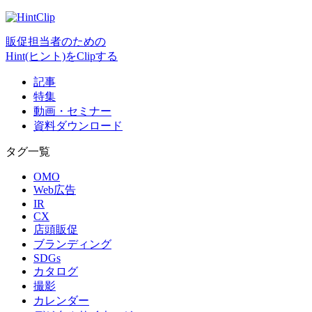
販促担当者のための
Hint(ヒント)をClipする
記事
特集
動画・セミナー
資料ダウンロード
タグ一覧
OMO
Web広告
IR
CX
店頭販促
ブランディング
SDGs
カタログ
撮影
カレンダー