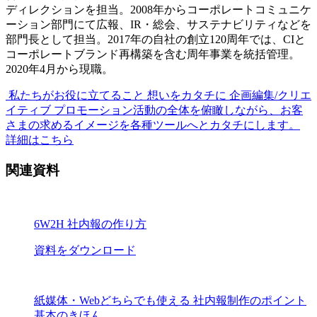
ディレクションを担当。2008年からコーポレートコミュニケ
ーション部門にて広報、IR・総会、サステナビリティなどを
部門長として担当。2017年の自社の創立120周年では、CIと
コーポレートブランド再構築を含む周年事業を統括管理。
2020年4月から現職。
私たちがお役に立てること
想いをカタチに 企画編集/クリエ
イティブ
プロモーション活動の全体を俯瞰しながら、お客
さまの求めるイメージを各種ツールへとカタチにします。
詳細はこちら
関連資料
6W2H 社内報の作り方
資料をダウンロード
紙媒体・Webどちらでも使える 社内報制作のポイント
基本のきほん