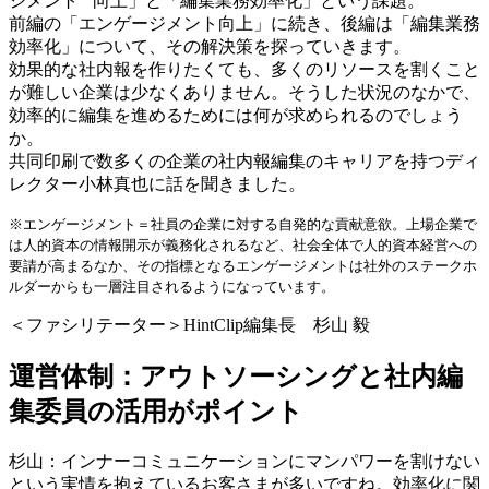
ジメント
向上」と「編集業務効率化」という課題。
前編の「エンゲージメント向上」に続き、後編は「編集業務
効率化」について、その解決策を探っていきます。
効果的な社内報を作りたくても、多くのリソースを割くこと
が難しい企業は少なくありません。そうした状況のなかで、
効率的に編集を進めるためには何が求められるのでしょう
か。
共同印刷で数多くの企業の社内報編集のキャリアを持つディ
レクター小林真也に話を聞きました。
※エンゲージメント＝社員の企業に対する自発的な貢献意欲。上場企業で
は人的資本の情報開示が義務化されるなど、社会全体で人的資本経営への
要請が高まるなか、その指標となるエンゲージメントは社外のステークホ
ルダーからも一層注目されるようになっています。
＜ファシリテーター＞HintClip編集長 杉山 毅
運営体制：アウトソーシングと社内編
集委員の活用がポイント
杉山：インナーコミュニケーションにマンパワーを割けない
という実情を抱えているお客さまが多いですね。効率化に関