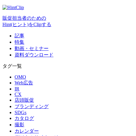
販促担当者のための
Hint(ヒント)をClipする
記事
特集
動画・セミナー
資料ダウンロード
タグ一覧
OMO
Web広告
IR
CX
店頭販促
ブランディング
SDGs
カタログ
撮影
カレンダー