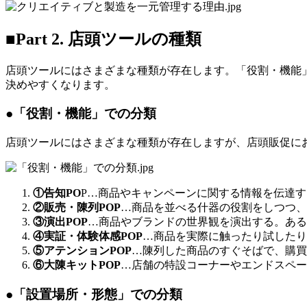
■Part 2. 店頭ツールの種類
店頭ツールにはさまざまな種類が存在します。「役割・機能
決めやすくなります。
●「役割・機能」での分類
店頭ツールにはさまざまな種類が存在しますが、店頭販促に
①告知PO
P…商品やキャンペーンに関する情報を伝達す
②販売・陳列POP
…商品を並べる什器の役割をしつつ、
③演出POP
…商品やブランドの世界観を演出する。ある
④実証・体験体感POP
…商品を実際に触ったり試したり
⑤アテンションPOP
…陳列した商品のすぐそばで、購買
⑥大陳キットPOP
…店舗の特設コーナーやエンドスペー
●「設置場所・形態」での分類