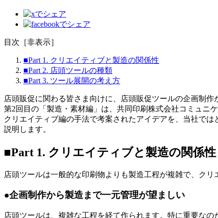
目次
［
非表示
］
■Part 1. クリエイティブと製造の関係性
■Part 2. 店頭ツールの種類
■Part 3. ツール展開の考え方
店頭販促に関わる皆さま向けに、店頭販促ツールの企画制作
第2回目の「製造・素材編」は、共同印刷株式会社コミュニケ
クリエイティブ編の手法で考案されたアイデアを、当社では
説明します。
■Part 1. クリエイティブと製造の関係性
店頭ツールは一般的な印刷物よりも製造工程が複雑で、クリ
●企画制作から製造まで一元管理が望ましい
店頭ツールは、複雑な工程を経て作られます。特に重要なの