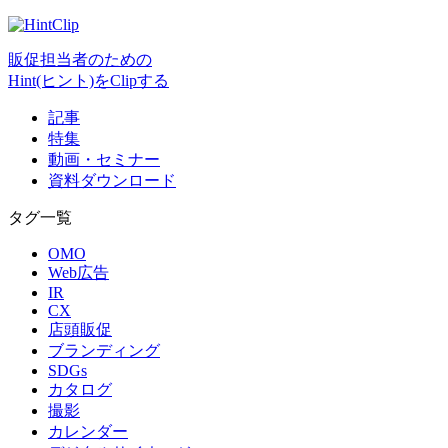
販促担当者のための
Hint(ヒント)をClipする
記事
特集
動画・セミナー
資料ダウンロード
タグ一覧
OMO
Web広告
IR
CX
店頭販促
ブランディング
SDGs
カタログ
撮影
カレンダー