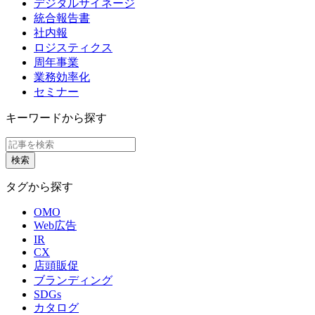
デジタルサイネージ
統合報告書
社内報
ロジスティクス
周年事業
業務効率化
セミナー
キーワードから探す
タグから探す
OMO
Web広告
IR
CX
店頭販促
ブランディング
SDGs
カタログ