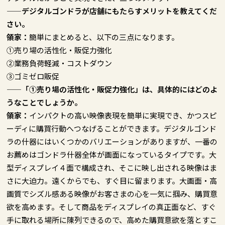
——デジタルゴンドラが店舗にもたらすメリットを教えてくだ
さい。
領家：
簡単にまとめると、以下の三点になります。
①売り場の活性化・販促力強化
②業務負荷軽減・コストダウン
③ゴミゼロ販促
——「①売り場の活性化・販促力強化」は、具体的にはどのよ
うなことでしょうか。
領家：
インパクトの高い映像表現を簡単に実現でき、かつスピ
ーディに購買行動へつなげることができます。デジタルゴンド
ラの什器にはいくつかのバリエーションがありますが、一番の
お薦めはゴンドラ什器全体が画面になっているタイプです。大
型ディスプレイ４面で構成され、そこに映し出される映像はま
さに大迫力。遠くからでも、すぐ目に留まります。大画面・高
画質でシズル感ある映像がお客さまの心を一気に掴み、購買意
欲を高めます。そして商品をディスプレイの真正面など、すぐ
手に取れる場所に陳列できるので、高めた購買意欲を落とすこ