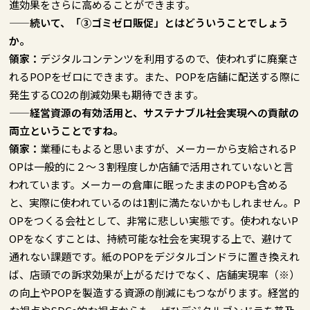
進効果をさらに高めることができます。
——続いて、「③ゴミゼロ販促」とはどういうことでしょう
か。
領家：
デジタルコンテンツを利用するので、使われずに廃棄さ
れるPOPをゼロにできます。また、POPを店舗に配送する際に
発生するCO2の削減効果も期待できます。
——経営資源の有効活用と、サステナブル社会実現への貢献の
両立ということですね。
領家：
業種にもよると思いますが、メーカーから支給されるP
OPは一般的に２～３割程度しか店舗で活用されていないと言
われています。メーカーの倉庫に眠ったままのPOPも含める
と、実際に使われているのは1割に満たないかもしれません。P
OPをつくる会社として、非常に悲しい実態です。使われないP
OPをなくすことは、持続可能な社会を実現する上で、避けて
通れない課題です。紙のPOPをデジタルゴンドラに置き換えれ
ば、店頭での訴求効果が上がるだけでなく、店舗実現率（※）
の向上やPOPを製造する資源の削減にもつながります。経営的