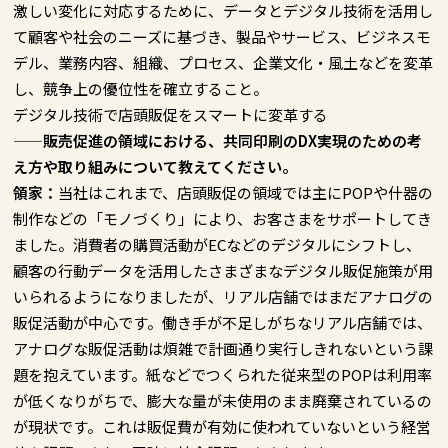
激しい変化に対応するために、データとデジタル技術を活用し
て顧客や社会のニーズに基づき、製品やサービス、ビジネスモ
デル、業務内容、組織、プロセス、企業文化・風土などを変革
し、競争上の優位性を確立すること。
デジタル技術で店頭販促をスマートに変革する
——販売促進の領域における、共同印刷のDX実現のための考
え方や取り組みについて教えてください。
領家：
当社はこれまで、店頭販促の領域では主にPOPや什器の
制作などの「モノづくり」により、お客さまをサポートしてき
ました。消費者の購買活動がECなどのデジタルにシフトし、
顧客の行動データを活用したさまざまなデジタル販促施策が用
いられるようになりましたが、リアル店舗ではまだアナログの
販促活動が中心です。働き手が不足しがちなリアル店舗では、
アナログな販促活動は煩雑で計画通り実行しきれないという課
題を抱えています。紙などでつくられた従来型のPOPは利用率
が低くなりがちで、膨大な量が未使用のまま廃棄されているの
が現状です。これは販促費が有効に使われていないという経営