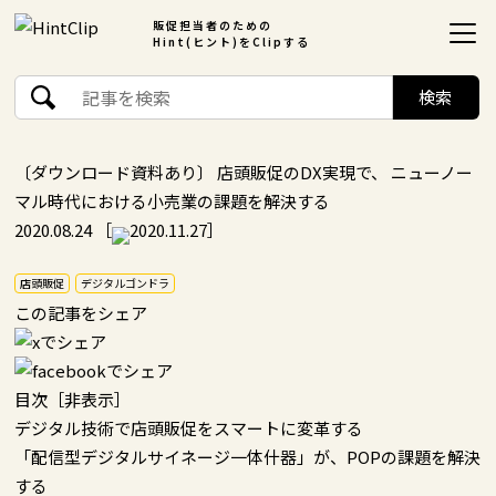
販促担当者のための
Hint(ヒント)をClipする
〔ダウンロード資料あり〕 店頭販促のDX実現で、 ニューノー
マル時代における小売業の課題を解決する
2020.08.24
［
2020.11.27］
店頭販促
デジタルゴンドラ
この記事をシェア
目次
［
非表示
］
デジタル技術で店頭販促をスマートに変革する
「配信型デジタルサイネージ一体什器」が、POPの課題を解決
する