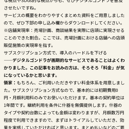
な視点やSDGs的な視点からも、ぜひデジタルゴンドラを普及
させたいですね。
サービスの概要をわかりやすくまとめた資料をご用意しました
ので、ぜひ下部の申し込み欄からダウンロードしてください。
※店舗実現率：売場計画、商談結果を実際に店頭に実現させる
ことのできた割合。ここでは、売場計画における店舗への店頭
販促施策の実現率を指す。
サブスクリプション方式で、導入のハードルを下げる
——デジタルゴンドラが画期的なサービスであることはよくわ
かりました。この記事をお読みの方は、そろそろ「料金」が気
になっているかと思います。
領家：
もちろん、ご利用いただきやすい料金体系を用意しまし
た。サブスクリプション方式なので、基本的には初期費用0
円・月額利用料のみでお使いいただけます。基本の契約単位は
1年間です。継続利用を条件に什器を無償提供します。什器の
タイプや契約台数によっても金額は変わりますが、月額数万円
程度で利用できますので、まずはトライアルしていただき、効
果を実感していただければと思います。まとめ払いなどのご要