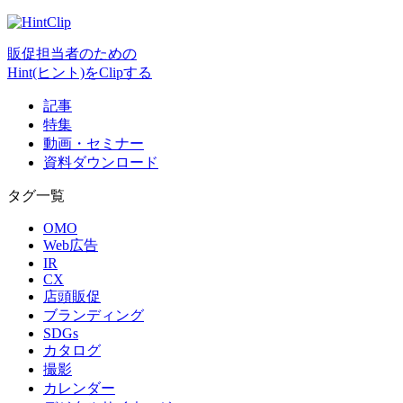
販促担当者のための
Hint(ヒント)をClipする
記事
特集
動画・セミナー
資料ダウンロード
タグ一覧
OMO
Web広告
IR
CX
店頭販促
ブランディング
SDGs
カタログ
撮影
カレンダー