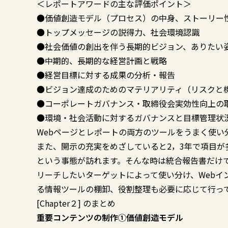
＜レポートアワードの主な評価ポイント＞
●価値創造モデル（プロセス）の中身、ストーリー
●トップメッセージの説得力、社会環境認識
●社会価値の創出を伴う長期的ビジョン、ありたい
●中期的、長期的な経営計画と戦略
●経営目標に対する成果の分析・報告
●ビジョン達成のためのマテリアリティ（リスクと
●コーポレートガバナンス・取締役会実効性向上の
●環境・社会活動に対するガバナンスと目標管理状況
Webページとレポートの両方のツールをうまく使い
また、開示の充実をめざしていると2，3年で項目
という事態が訪れます。そんな時は統合報告書だけ
リーチしたいターゲットによって使い分け、Webイ
る情報ツールの棚卸、役割整理も必要に応じて行っ
[Chapter２] のまとめ
重要コンテンツの制作①価値創造モデル