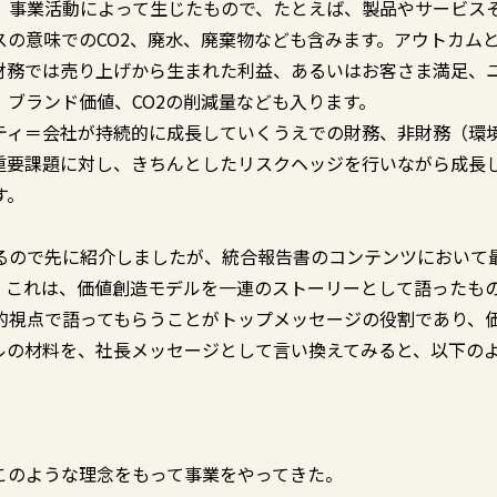
、事業活動によって生じたもので、たとえば、製品やサービス
の意味でのCO2、廃水、廃棄物なども含みます。アウトカム
財務では売り上げから生まれた利益、あるいはお客さま満足、
ブランド価値、CO2の削減量なども入ります。
ティ＝会社が持続的に成長していくうえでの財務、非財務（環
重要課題に対し、きちんとしたリスクヘッジを行いながら成長
す。
るので先に紹介しましたが、統合報告書のコンテンツにおいて
。これは、価値創造モデルを一連のストーリーとして語ったも
的視点で語ってもらうことがトップメッセージの役割であり、
ルの材料を、社長メッセージとして言い換えてみると、以下の
このような理念をもって事業をやってきた。