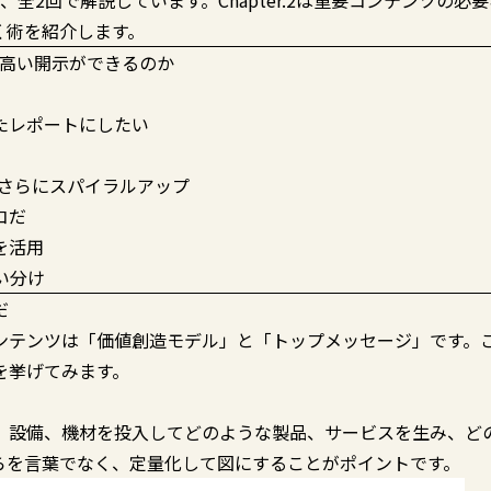
全2回で解説しています。Chapter.2は重要コンテンツの必
く術を紹介します。
ルの高い開示ができるのか
たレポートにしたい
て、さらにスパイラルアップ
コだ
を活用
い分け
だ
ンテンツは「価値創造モデル」と「トップメッセージ」です。
を挙げてみます。
、設備、機材を投入してどのような製品、サービスを生み、ど
らを言葉でなく、定量化して図にすることがポイントです。