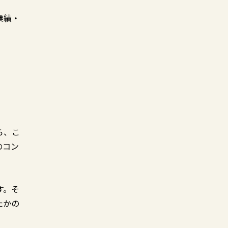
業績・
ら、こ
のコン
す。そ
たかの