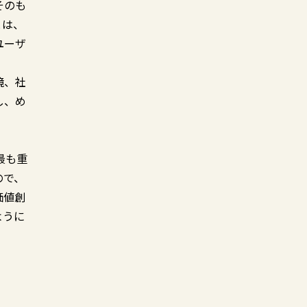
そのも
とは、
ユーザ
境、社
し、め
最も重
ので、
価値創
ように