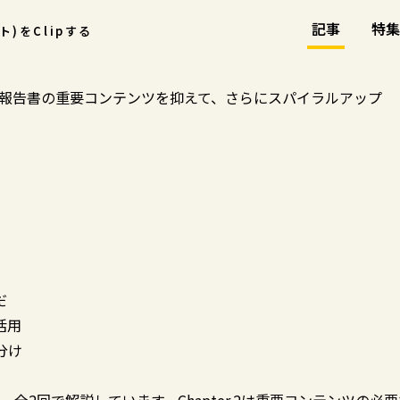
記事
特集
ント)をClipする
] 統合報告書の重要コンテンツを抑えて、さらにスパイラルアップ
だ
活用
分け