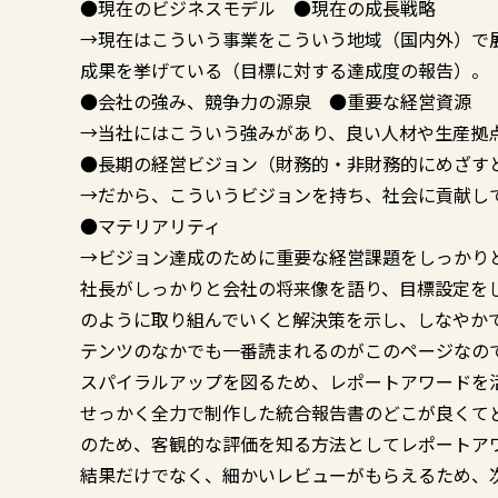
●現在のビジネスモデル ●現在の成長戦略
→現在はこういう事業をこういう地域（国内外）で
成果を挙げている（目標に対する達成度の報告）。
●会社の強み、競争力の源泉 ●重要な経営資源
→当社にはこういう強みがあり、良い人材や生産拠
●長期の経営ビジョン（財務的・非財務的にめざす
→だから、こういうビジョンを持ち、社会に貢献し
●マテリアリティ
→ビジョン達成のために重要な経営課題をしっかりと
社長がしっかりと会社の将来像を語り、目標設定を
のように取り組んでいくと解決策を示し、しなやか
テンツのなかでも一番読まれるのがこのページなの
スパイラルアップを図るため、レポートアワードを
せっかく全力で制作した統合報告書のどこが良くて
のため、客観的な評価を知る方法としてレポートア
結果だけでなく、細かいレビューがもらえるため、