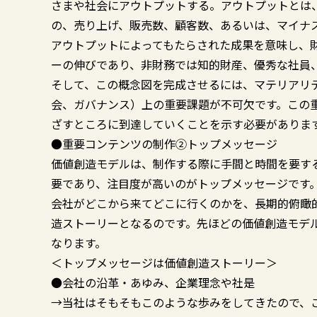
さまや社会にアウトプットする。アウトプットとは
の、売り上げ、販売数、顧客数、あるいは、マイナス
アウトプットによってもたらされた成果を意味し、
ーの伸びであり、非財務では知的財産、優秀な社員、
そして、この概念図を完成させるには、マテリアリ
会、ガバナンス）上の重要課題が不可欠です。この
ざすところに到達していくことを示す必要がありま
●重要コンテンツの制作②トップメッセージ
価値創造モデルは、制作する際に手間と時間を要す
要であり、注目度が高いのがトップメッセージです
会社がどこから来てどこに行くのかを、長期的俯瞰
造ストーリーとなるのです。先ほどの価値創造モデ
なります。
＜トップメッセージは価値創造ストーリー＞
●会社の沿革・あゆみ、企業理念や社是
→当社はそもそもこのような歩みをしてきたので、