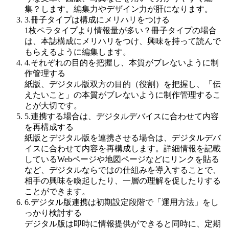
集？します。編集力やデザイン力が肝になります。
3.冊子タイプは構成にメリハリをつける
1枚ペラタイプより情報量が多い？冊子タイプの場合
は、本誌構成にメリハリをつけ、興味を持って読んで
もらえるように編集します。
4.それぞれの目的を把握し、本質がブレないように制
作管理する
紙版、デジタル版双方の目的（役割）を把握し、「伝
えたいこと」の本質がブレないように制作管理するこ
とが大切です。
5.連携する場合は、デジタルデバイスに合わせて内容
を再構成する
紙版とデジタル版を連携させる場合は、デジタルデバ
イスに合わせて内容を再構成します。詳細情報を記載
しているWebページや地図ページなどにリンクを貼る
など、デジタルならではの仕組みを導入することで、
相手の興味を喚起したり、一層の理解を促したりする
ことができます。
6.デジタル版連携は初期設定段階で「運用方法」をし
っかり検討する
デジタル版は即時に情報提供ができると同時に、定期