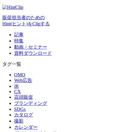
販促担当者のための
Hint(ヒント)をClipする
記事
特集
動画・セミナー
資料ダウンロード
タグ一覧
OMO
Web広告
IR
CX
店頭販促
ブランディング
SDGs
カタログ
撮影
カレンダー