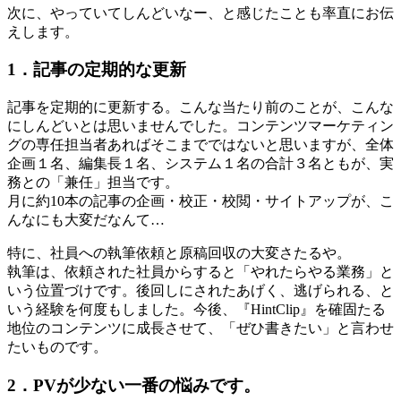
次に、やっていてしんどいなー、と感じたことも率直にお伝
えします。
1．記事の定期的な更新
記事を定期的に更新する。こんな当たり前のことが、こんな
にしんどいとは思いませんでした。コンテンツマーケティン
グの専任担当者あればそこまでではないと思いますが、全体
企画１名、編集長１名、システム１名の合計３名ともが、実
務との「兼任」担当です。
月に約10本の記事の企画・校正・校閲・サイトアップが、こ
んなにも大変だなんて…
特に、社員への執筆依頼と原稿回収の大変さたるや。
執筆は、依頼された社員からすると「やれたらやる業務」と
いう位置づけです。後回しにされたあげく、逃げられる、と
いう経験を何度もしました。今後、『HintClip』を確固たる
地位のコンテンツに成長させて、「ぜひ書きたい」と言わせ
たいものです。
2．PVが少ない一番の悩みです。