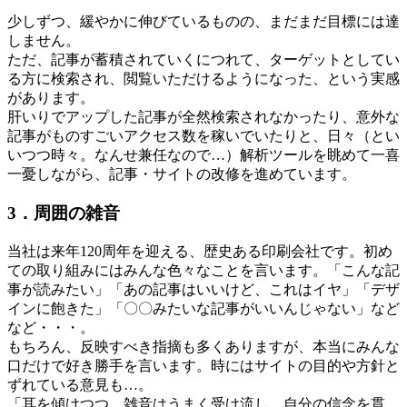
少しずつ、緩やかに伸びているものの、まだまだ目標には達
しません。
ただ、記事が蓄積されていくにつれて、ターゲットとしてい
る方に検索され、閲覧いただけるようになった、という実感
があります。
肝いりでアップした記事が全然検索されなかったり、意外な
記事がものすごいアクセス数を稼いでいたりと、日々（とい
いつつ時々。なんせ兼任なので…）解析ツールを眺めて一喜
一憂しながら、記事・サイトの改修を進めています。
3．周囲の雑音
当社は来年120周年を迎える、歴史ある印刷会社です。初め
ての取り組みにはみんな色々なことを言います。「こんな記
事が読みたい」「あの記事はいいけど、これはイヤ」「デザ
インに飽きた」「〇〇みたいな記事がいいんじゃない」など
など・・・。
もちろん、反映すべき指摘も多くありますが、本当にみんな
口だけで好き勝手を言います。時にはサイトの目的や方針と
ずれている意見も…。
「耳を傾けつつ、雑音はうまく受け流し、自分の信念を貫