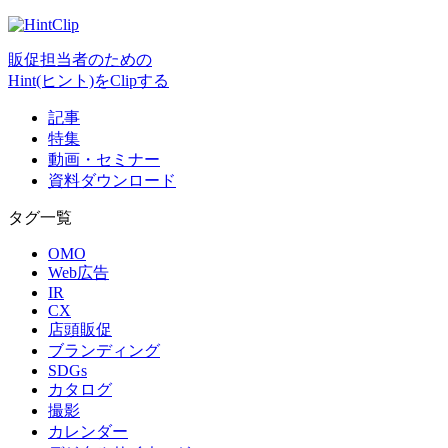
販促担当者のための
Hint(ヒント)をClipする
記事
特集
動画・セミナー
資料ダウンロード
タグ一覧
OMO
Web広告
IR
CX
店頭販促
ブランディング
SDGs
カタログ
撮影
カレンダー