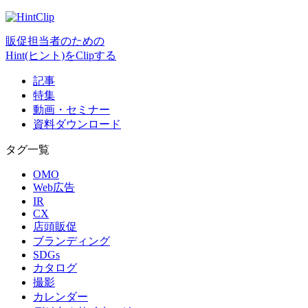
販促担当者のための
Hint(ヒント)をClipする
記事
特集
動画・セミナー
資料ダウンロード
タグ一覧
OMO
Web広告
IR
CX
店頭販促
ブランディング
SDGs
カタログ
撮影
カレンダー