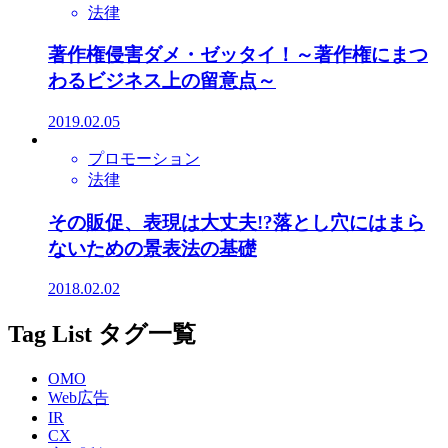
法律
著作権侵害ダメ・ゼッタイ！～著作権にまつ
わるビジネス上の留意点～
2019.02.05
プロモーション
法律
その販促、表現は大丈夫!?落とし穴にはまら
ないための景表法の基礎
2018.02.02
Tag List
タグ一覧
OMO
Web広告
IR
CX