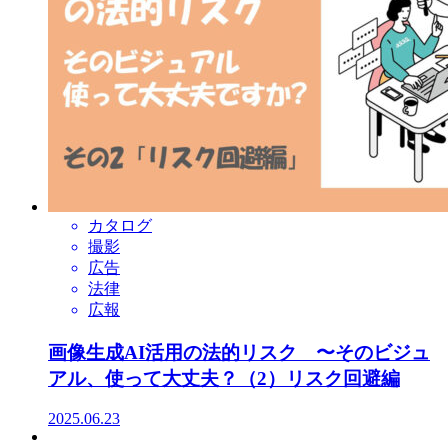
カタログ
撮影
広告
法律
広報
画像生成AI活用の法的リスク 〜そのビジュ
アル、使って大丈夫？（2）リスク回避編
2025.06.23