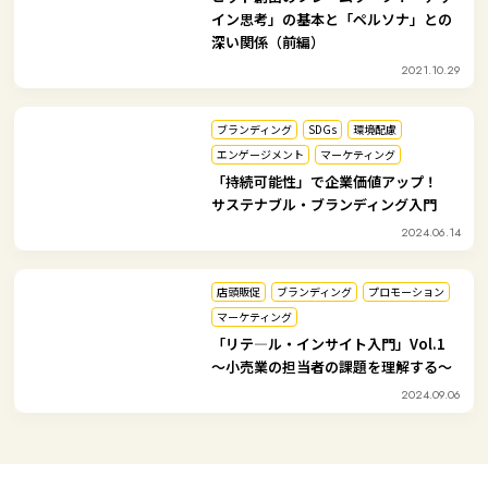
イン思考」の基本と「ペルソナ」との
深い関係（前編）
2021.10.29
ブランディング
SDGs
環境配慮
エンゲージメント
マーケティング
「持続可能性」で企業価値アップ！
サステナブル・ブランディング入門
2024.06.14
店頭販促
ブランディング
プロモーション
マーケティング
「リテ―ル・インサイト入門」Vol.1
～小売業の担当者の課題を理解する～
2024.09.06