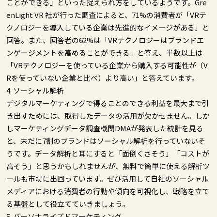
ことができる」といった捉えられ方をしているようです。Gre
enLight VR 社が行った調査によると、71%の消費者が「VRテ
クノロジーを導入している企業は先進的なイメージがある」と
回答。また、回答者の62%は「VRテクノロジーはブランドエ
ンゲージメントを高めることができる」と答え、半数以上は
「VRテクノロジーを使っている企業から購入する可能性が（V
Rを使っていない企業と比べ）より高い」と答えています。
4. ソーシャル解析
デジタルマーケティングで得ることのできる利益を最大まで引
き出すためには、取得したデータの活用が欠かせません。しか
しマーケティングデータ調査機関DMAが発表した統計を見る
と、未だに7割のブランドはソーシャル解析を行っていないそ
うです。データ解析と耳にすると「面倒くさそう」「コストが
高そう」と思うかもしれませんが、無料で簡単に使える解析ツ
ールも市場に出回っています。ぜひ活用して自社のソーシャル
メディアにおける消費者の行動や傾向を可視化し、戦略を立て
る基盤として役立てていきましょう。
5. パーソナライズドマーケティング