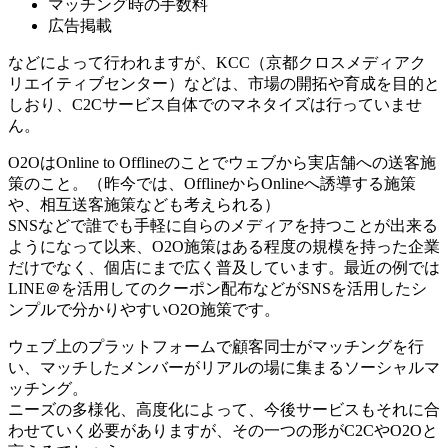
マッチング時の手数料
広告掲載
などによって行われますが、KCC（京都クロスメディアク
リエイティブセンター）などは、市場の開拓や育成を目的と
しおり、C2Cサービス自体でのマネタイズは行っていませ
ん。
O2OはOnline to Offlineのことでウェブから実店舗への送客施
策のこと。（昨今では、OfflineからOnlineへ誘導する施策
や、相互送客施策なども考えられる）
SNSなどで誰でも手軽に自らのメディアを持つことが出来る
ようになって以来、O2O施策はある程度の規模を持った企業
だけでなく、個店にまで広く普及しています。最近の例では
LINE＠を活用してのクーポン配布などがSNSを活用したシ
ンプルで分かりやすいO2O施策です。
ウェブ上のプラットフォームで顧客同士がマッチングを行
い、マッチしたメンバーがリアルの場に集まるソーシャルマ
ッチング。
ニーズの多様化、高度化によって、今後サービスもそれに合
わせていく必要がありますが、その一つの形がC2CやO2Oと