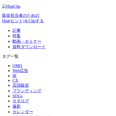
販促担当者のための
Hint(ヒント)をClipする
記事
特集
動画・セミナー
資料ダウンロード
タグ一覧
OMO
Web広告
IR
CX
店頭販促
ブランディング
SDGs
カタログ
撮影
カレンダー