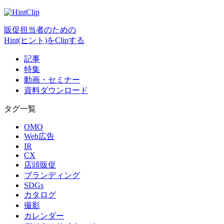
販促担当者のための
Hint(ヒント)をClipする
記事
特集
動画・セミナー
資料ダウンロード
タグ一覧
OMO
Web広告
IR
CX
店頭販促
ブランディング
SDGs
カタログ
撮影
カレンダー