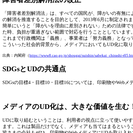
「障害者差別解消法」は、すべての国民が、障がいの有無に
の解消を推進することを目的として、2013年6月に制定され
簡単にいうと「障がいを理由に差別されない」ための法律で
た時、負担が重過ぎない範囲で対応を行うこととしています
これまで行政機関は「義務」、事業者は「努力義務」となって
こういった社会的背景から、メディアにおいてもUD化に取
出典：内閣府（
https://www8.cao.go.jp/shougai/suishin/sabekai_chirashi-r05.h
SDGsとUDの共通点
SDGsの目標4・目標10・目標16については、印刷物やWe
メディアのUD化は、大きな価値を生む
UDに取り組むということは、利用者の視点に立って使いや
ます。これは製品だけでなく、メディアも当てはまるという
皆さまの会社もぜひ、印刷物やWebメディアにUDを取り入