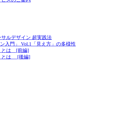
サルデザイン 超実践法
門」 Vol.1「見え方」の多様性
とは [前編]
とは [後編]