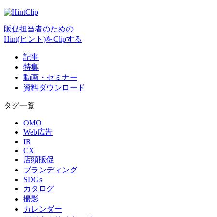
販促担当者のための
Hint(ヒント)をClipする
記事
特集
動画・セミナー
資料ダウンロード
タグ一覧
OMO
Web広告
IR
CX
店頭販促
ブランディング
SDGs
カタログ
撮影
カレンダー