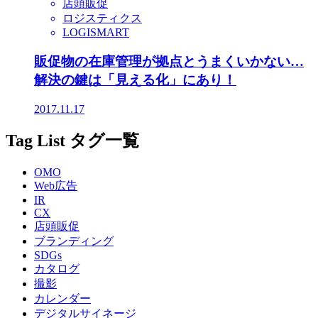
店頭販促
ロジスティクス
LOGISMART
販促物の在庫管理が拠点とうまくいかない…
解決の鍵は「見える化」にあり！
2017.11.17
Tag List
タグ一覧
OMO
Web広告
IR
CX
店頭販促
ブランディング
SDGs
カタログ
撮影
カレンダー
デジタルサイネージ