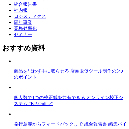
統合報告書
社内報
ロジスティクス
周年事業
業務効率化
セミナー
おすすめ資料
商品を思わず手に取らせる 店頭販促ツール制作の3つ
のポイント
多人数で1つの校正紙を共有できる オンライン校正シ
ステム “KP-Online”
発行意義からフィードバックまで 統合報告書 編集バイ