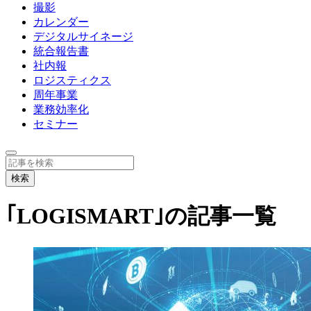
撮影
カレンダー
デジタルサイネージ
統合報告書
社内報
ロジスティクス
周年事業
業務効率化
セミナー
｢LOGISMART｣の記事一覧