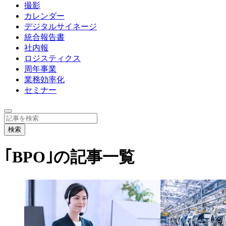
撮影
カレンダー
デジタルサイネージ
統合報告書
社内報
ロジスティクス
周年事業
業務効率化
セミナー
｢BPO｣の記事一覧