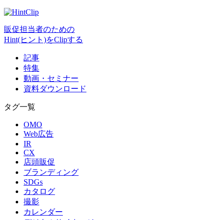
販促担当者のための
Hint(ヒント)をClipする
記事
特集
動画・セミナー
資料ダウンロード
タグ一覧
OMO
Web広告
IR
CX
店頭販促
ブランディング
SDGs
カタログ
撮影
カレンダー