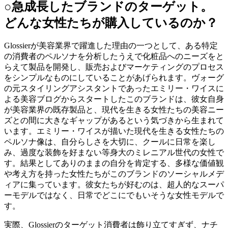
○急成長したブランドのターゲット。
どんな女性たちが購入しているのか？
Glossierが美容業界で躍進した理由の一つとして、ある特定
の消費者のペルソナを分析したうえで化粧品へのニーズをと
らえて製品を開発し、販売およびマーケティングのプロセス
をシンプルなものにしていることがあげられます。ヴォーグ
の元スタイリングアシスタントであったエミリー・ワイスに
よる美容ブログからスタートしたこのブランドは、彼女自身
が美容業界の既存製品と、現代を生きる女性たちの美容ニー
ズとの間に大きなギャップがあるという気づきから生まれて
います。エミリー・ワイスが描いた現代を生きる女性たちの
ペルソナ像は、自分らしさを大切に、クールに日常を楽し
み、過度な装飾を好まない等身大のミレニアル世代の女性で
す。結果としてありのままの自分を肯定する、多様な価値観
や考え方を持った女性たちがこのブランドのソーシャルメデ
ィアに集っています。彼女たちが好むのは、超人的なスーパ
ーモデルではなく、日常でどこにでもいそうな女性モデルで
す。
実際、Glossierのターゲット消費者は飾り立てすぎず、ナチ