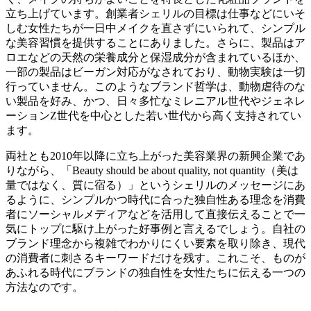
立ち上げています。創業者シェリルの目標は仕事などにいそ
しむ女性たちが一日中メイクを直さずにいられて、シンプル
な美容習慣を提供することにありました。さらに、製品はア
ロエなどの天然の栄養成分と保湿成分が含まれているほか、
一部の製品はビーガン対応がなされており、動物実験は一切
行っていません。このようなブランド哲学は、動物虐待のな
い製品を好み、かつ、日々多忙なミレニアル世代やジェネレ
ーションZ世代を中心とした若い世代から高く支持されてい
ます。
両社とも2010年以降に立ち上がった美容業界の新興企業であ
りながら、「Beauty should be about quality, not quantity（美は
量ではなく、質に宿る）」というシェリルのメッセージにあ
るように、シンプルかつ時代に合った独自性ある理念を消費
者にソーシャルメディアなどを活用して直接伝えることで一
気にトップに駆け上がった好事例と言えるでしょう。自社の
ブランド理念から複雑でわかりにくい要素を取り除き、現代
の消費者に刺さるキーワードだけを残す。これこそ、ものが
あふれる時代にブランドの独自性を女性たちに伝える一つの
方法なのです。