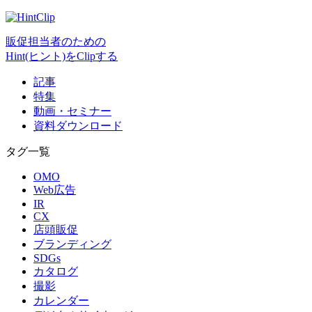
販促担当者のための
Hint(ヒント)をClipする
記事
特集
動画・セミナー
資料ダウンロード
タグ一覧
OMO
Web広告
IR
CX
店頭販促
ブランディング
SDGs
カタログ
撮影
カレンダー