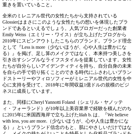
重きを置いていること。
全米のミレニアル世代の女性たちから支持されている
Glossierはまさにこのような女性たちの想いを体現したブラ
ンドであるといえるでしょう。人気ブロガーだった創業者
Emily Weiss（エミリー・ワイス）が立ち上げたブログから
2010年にスピンアウトしたこちらのブランド。ブランド理念
として『Less is more（少ないほうが、心や人生は豊かにな
る）』を掲げ、足し算のメイクではなく、本来持つ美しさを
引き出すシンプルなライフスタイルを提案しています。女性
たちが自分らしいアイデンティティを持ち、自分自身の未来
を自らの手で切り拓くことのできる時代にふさわしいブラン
ドストーリーやフィロソフィーがミレニアル世代の女性を中
心に支持を受けて、2018年に年間収益1億ドルの規模のビジ
ネスに成長しています。
また、同様にCheryl Yannotti Foland（シェリル・ヤノッテ
ィ・フォーランド）が10年以上美容業界で経験を積んだのち
に2015年に米国西海岸で立ち上げたlilah b. は、『We believe
with less, you are more.（少ないほうが、心や人生は豊かにな
る）』というブランド信念のもと、肌にやさしいだけではな
く、メイクの持ちがよいことを特長とした化粧品ブランドを