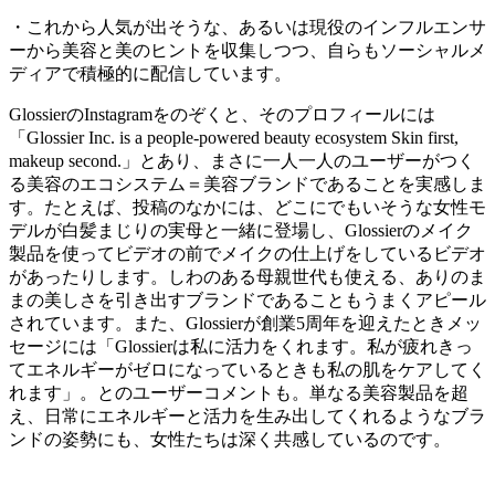
・これから人気が出そうな、あるいは現役のインフルエンサ
ーから美容と美のヒントを収集しつつ、自らもソーシャルメ
ディアで積極的に配信しています。
GlossierのInstagramをのぞくと、そのプロフィールには
「Glossier Inc. is a people-powered beauty ecosystem Skin first,
makeup second.」とあり、まさに一人一人のユーザーがつく
る美容のエコシステム＝美容ブランドであることを実感しま
す。たとえば、投稿のなかには、どこにでもいそうな女性モ
デルが白髪まじりの実母と一緒に登場し、Glossierのメイク
製品を使ってビデオの前でメイクの仕上げをしているビデオ
があったりします。しわのある母親世代も使える、ありのま
まの美しさを引き出すブランドであることもうまくアピール
されています。また、Glossierが創業5周年を迎えたときメッ
セージには「Glossierは私に活力をくれます。私が疲れきっ
てエネルギーがゼロになっているときも私の肌をケアしてく
れます」。とのユーザーコメントも。単なる美容製品を超
え、日常にエネルギーと活力を生み出してくれるようなブラ
ンドの姿勢にも、女性たちは深く共感しているのです。