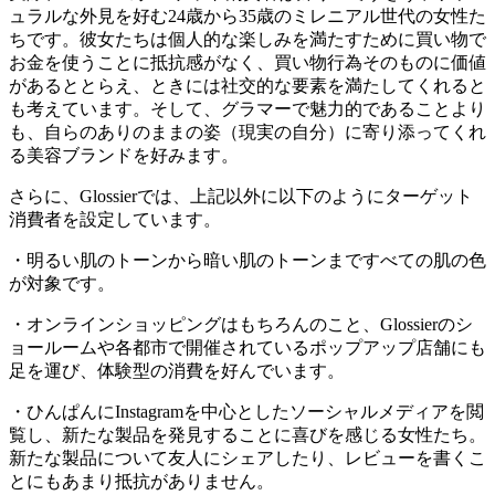
ュラルな外見を好む24歳から35歳のミレニアル世代の女性た
ちです。彼女たちは個人的な楽しみを満たすために買い物で
お金を使うことに抵抗感がなく、買い物行為そのものに価値
があるととらえ、ときには社交的な要素を満たしてくれると
も考えています。そして、グラマーで魅力的であることより
も、自らのありのままの姿（現実の自分）に寄り添ってくれ
る美容ブランドを好みます。
さらに、Glossierでは、上記以外に以下のようにターゲット
消費者を設定しています。
・明るい肌のトーンから暗い肌のトーンまですべての肌の色
が対象です。
・オンラインショッピングはもちろんのこと、Glossierのシ
ョールームや各都市で開催されているポップアップ店舗にも
足を運び、体験型の消費を好んでいます。
・ひんぱんにInstagramを中心としたソーシャルメディアを閲
覧し、新たな製品を発見することに喜びを感じる女性たち。
新たな製品について友人にシェアしたり、レビューを書くこ
とにもあまり抵抗がありません。