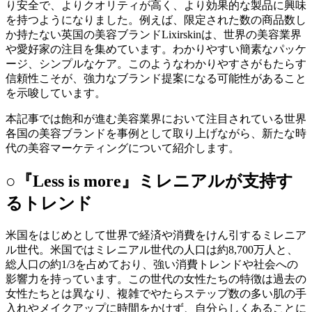
り安全で、よりクオリティが高く、より効果的な製品に興味
を持つようになりました。例えば、限定された数の商品数し
か持たない英国の美容ブランドLixirskinは、世界の美容業界
や愛好家の注目を集めています。わかりやすい簡素なパッケ
ージ、シンプルなケア。このようなわかりやすさがもたらす
信頼性こそが、強力なブランド提案になる可能性があること
を示唆しています。
本記事では飽和が進む美容業界において注目されている世界
各国の美容ブランドを事例として取り上げながら、新たな時
代の美容マーケティングについて紹介します。
○『Less is more』ミレニアルが支持す
るトレンド
米国をはじめとして世界で経済や消費をけん引するミレニア
ル世代。米国ではミレニアル世代の人口は約8,700万人と、
総人口の約1/3を占めており、強い消費トレンドや社会への
影響力を持っています。この世代の女性たちの特徴は過去の
女性たちとは異なり、複雑でやたらステップ数の多い肌の手
入れやメイクアップに時間をかけず、自分らしくあることに