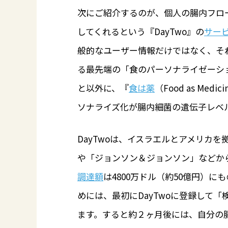
次にご紹介するのが、個人の腸内フロ
してくれるという『DayTwo』の
サー
般的なユーザー情報だけではなく、そ
る最先端の「食のパーソナライゼーシ
と以外に、『
食は薬
（Food as M
ソナライズ化が腸内細菌の遺伝子レベ
DayTwoは、イスラエルとアメリカを拠
や「ジョンソン＆ジョンソン」などから
調達額
は4800万ドル（約50億円）
めには、最初にDayTwoに登録して
ます。すると約２ヶ月後には、自分の