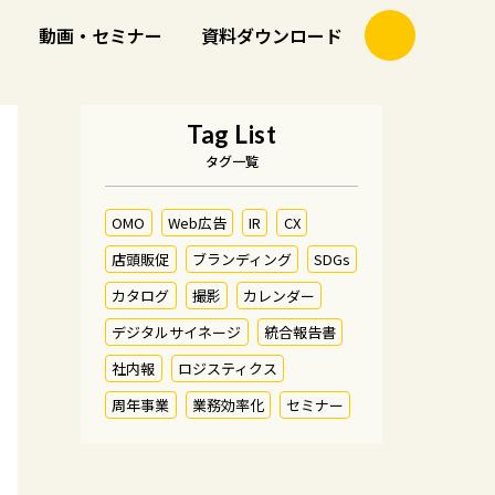
動画・セミナー
資料ダウンロード
Tag List
タグ一覧
OMO
Web広告
IR
CX
店頭販促
ブランディング
SDGs
カタログ
撮影
カレンダー
デジタルサイネージ
統合報告書
社内報
ロジスティクス
周年事業
業務効率化
セミナー