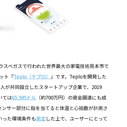
にラスベガスで行われた世界最大の家電技術見本市で
ポット『
Teplo（テプロ）
』です。Teploを開発した
ンド人が共同設立したスタートアップ企業で、2019
いては
65,595ドル
（約700万円）の資金調達にも成
センサー部分に指を当てると体温と心拍数が計測さ
いった環境条件も
測定
した上で、ユーザーにとって