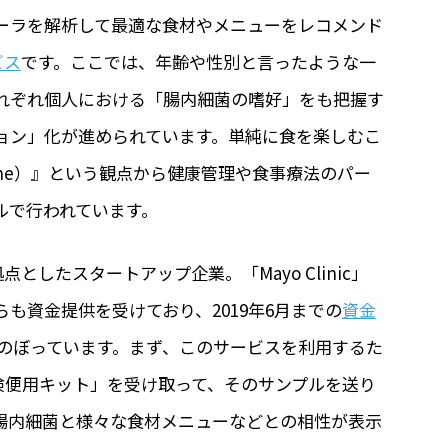
ーラを解析して最適な食材やメニューをレコメンド
ビス
です。ここでは、年齢や性別と言ったような一
れぞれ個人における「腸内細菌の嗜好」をも把握す
ョン」化が進められています。単純に食を楽しむこ
edicine）』という観点から健康管理や食事療法のパー
ルで行われています。
点としたスタートアップ企業。「Mayo Clinic」
も資金提供を受けており、2019年6月までの
資金
にものぼっています。まず、このサービスを利用するた
「検便用キット」を受け取って、そのサンプルを送り
腸内細菌と様々な食材メニューなどとの相性が表示