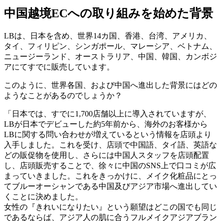
中国越境ECへの取り組みを始めた背景
LBは、日本を含め、世界14カ国、香港、台湾、アメリカ、
タイ、フィリピン、シンガポール、マレーシア、ベトナム、
ニュージーランド、オーストラリア、中国、韓国、カンボジ
アにてすでに販売しています。
このように、世界各国、および中国へ進出した背景にはどの
ようなことがあるのでしょうか？
「日本では、すでに1,700店舗以上に導入されていますが、
LBが日本でデビューした約5年前から、海外のお客様から
LBに関する問い合わせが増えているという情報を店頭より
入手しました。これを受け、店頭で中国語、タイ語、英語な
どの販促物を使用し、さらには中国人スタッフを店頭配置
し、店頭販売することで、徐々に中国のSNS上で口コミが広
まっていきました。これをきっかけに、メイク化粧品にとっ
てブルーオーシャンである中国及びアジア市場へ進出してい
くことに決めました。
女性の『きれいになりたい』という願望はどこの国でも同じ
であるならば、アジア人の肌に合うフルメイクアジアブラン