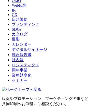
OMO
Web広告
IR
CX
店頭販促
ブランディング
SDGs
カタログ
撮影
カレンダー
デジタルサイネージ
統合報告書
社内報
ロジスティクス
周年事業
業務効率化
セミナー
販促やプロモーション、マーケティングの事など
共同印刷へお気軽にご相談ください。