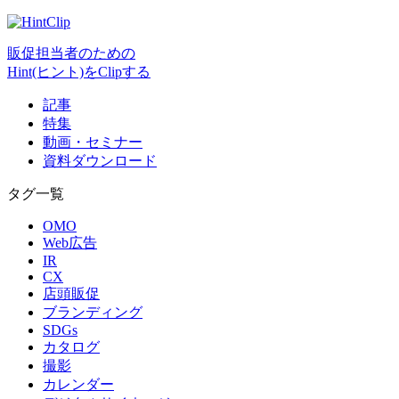
販促担当者のための
Hint(ヒント)をClipする
記事
特集
動画・セミナー
資料ダウンロード
タグ一覧
OMO
Web広告
IR
CX
店頭販促
ブランディング
SDGs
カタログ
撮影
カレンダー