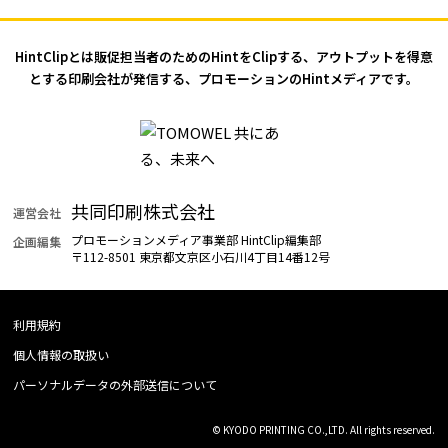
HintClipとは販促担当者のためのHintをClipする、アウトプットを
得意
とする印刷会社が発信する、プロモーションのHintメディアです。
共同印刷株式会社
運営会社
プロモーションメディア事業部 HintClip編集部
企画編集
〒112-8501 東京都文京区小石川4丁目14番12号
利用規約
個人情報の取扱い
パーソナルデータの外部送信について
© KYODO PRINTING CO.,LTD. All rights reserved.