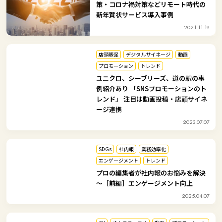
策・コロナ禍対策などリモート時代の
新年賀状サービス導入事例
2021.11.19
店頭販促
デジタルサイネージ
動画
プロモーション
トレンド
ユニクロ、シーブリーズ、道の駅の事
例紹介あり 「SNSプロモーションのト
レンド」 注目は動画投稿・店頭サイネ
ージ連携
2023.07.07
SDGs
社内報
業務効率化
エンゲージメント
トレンド
プロの編集者が社内報のお悩みを解決
～［前編］エンゲージメント向上
2025.04.07