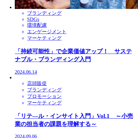
ブランディング
SDGs
環境配慮
エンゲージメント
マーケティング
「持続可能性」で企業価値アップ！ サステ
ナブル・ブランディング入門
2024.06.14
店頭販促
ブランディング
プロモーション
マーケティング
「リテ―ル・インサイト入門」Vol.1 ～小売
業の担当者の課題を理解する～
2024.09.06