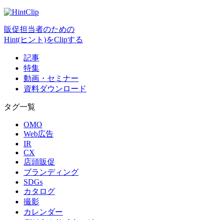
販促担当者のための
Hint(ヒント)をClipする
記事
特集
動画・セミナー
資料ダウンロード
タグ一覧
OMO
Web広告
IR
CX
店頭販促
ブランディング
SDGs
カタログ
撮影
カレンダー