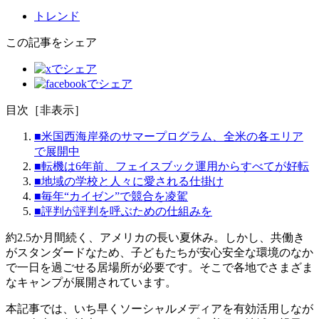
トレンド
この記事をシェア
目次
［
非表示
］
■米国西海岸発のサマープログラム、全米の各エリア
で展開中
■転機は6年前、フェイスブック運用からすべてが好転
■地域の学校と人々に愛される仕掛け
■毎年“カイゼン”で競合を凌駕
■評判が評判を呼ぶための仕組みを
約2.5か月間続く、アメリカの長い夏休み。しかし、共働き
がスタンダードなため、子どもたちが安心安全な環境のなか
で一日を過ごせる居場所が必要です。そこで各地でさまざま
なキャンプが展開されています。
本記事では、いち早くソーシャルメディアを有効活用しなが