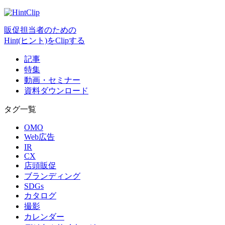
販促担当者のための
Hint(ヒント)をClipする
記事
特集
動画・セミナー
資料ダウンロード
タグ一覧
OMO
Web広告
IR
CX
店頭販促
ブランディング
SDGs
カタログ
撮影
カレンダー