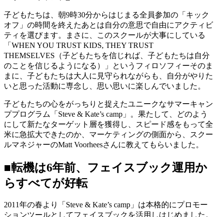
子どもたちは、朝9時30分からはじまる全員参加の「キック
オフ」の時間を終えたあとは自分の意思で自由にアクティビ
ティを選びます。まさに、このスクールが大事にしている
「WHEN YOU TRUST KIDS, THEY TRUST
THEMSELVES（子どもたちを信じれば、子どもたちは自分
のことを信じるようになる）」というフィロソフィーそのま
まに、子どもたちは大人に見守られながらも、自分がやりた
いと思った活動に専念し、思い思いに楽しんでいました。
子どもたちの心をがっちりと捉えたユニークなサマーキャン
ププログラム「Steve & Kate’s camp」。果たして、どのよう
にして新たなターゲット層を獲得し、スピード感をもって全
米に急拡大できたのか、マーケティングの側面から、スクー
ルマネジャーのMatt Voorheesさんに教えてもらいました。
■転機は6年前、フェイスブック運用か
らすべてが好転
2011年の春より「Steve & Kate’s camp」は本格的にプロモー
ションツールとしてフェイスブックを活用しはじめました。