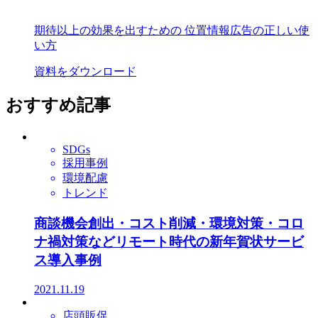
期待以上の効果を出すための 位置情報広告の正しい使
い方
資料をダウンロード
おすすめ記事
SDGs
採用事例
環境配慮
トレンド
商談機会創出・コスト削減・環境対策・コロ
ナ禍対策などリモート時代の新年賀状サービ
ス導入事例
2021.11.19
店頭販促