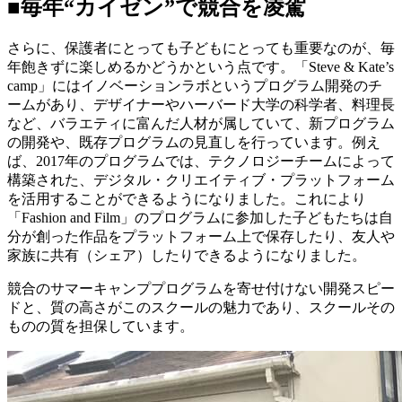
■毎年“カイゼン”で競合を凌駕
さらに、保護者にとっても子どもにとっても重要なのが、毎
年飽きずに楽しめるかどうかという点です。「Steve & Kate’s
camp」にはイノベーションラボというプログラム開発のチ
ームがあり、デザイナーやハーバード大学の科学者、料理長
など、バラエティに富んだ人材が属していて、新プログラム
の開発や、既存プログラムの見直しを行っています。例え
ば、2017年のプログラムでは、テクノロジーチームによって
構築された、デジタル・クリエイティブ・プラットフォーム
を活用することができるようになりました。これにより
「Fashion and Film」のプログラムに参加した子どもたちは自
分が創った作品をプラットフォーム上で保存したり、友人や
家族に共有（シェア）したりできるようになりました。
競合のサマーキャンププログラムを寄せ付けない開発スピー
ドと、質の高さがこのスクールの魅力であり、スクールその
ものの質を担保しています。