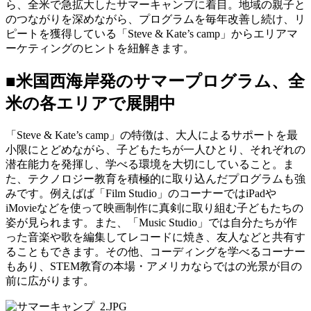
ら、全米で急拡大したサマーキャンプに着目。地域の親子と
のつながりを深めながら、プログラムを毎年改善し続け、リ
ピートを獲得している「Steve & Kate’s camp」からエリアマ
ーケティングのヒントを紐解きます。
■米国西海岸発のサマープログラム、全
米の各エリアで展開中
「Steve & Kate’s camp」の特徴は、大人によるサポートを最
小限にとどめながら、子どもたちが一人ひとり、それぞれの
潜在能力を発揮し、学べる環境を大切にしていること。ま
た、テクノロジー教育を積極的に取り込んだプログラムも強
みです。例えばば「Film Studio」のコーナーではiPadや
iMovieなどを使って映画制作に真剣に取り組む子どもたちの
姿が見られます。また、「Music Studio」では自分たちが作
った音楽や歌を編集してレコードに焼き、友人などと共有す
ることもできます。その他、コーディングを学べるコーナー
もあり、STEM教育の本場・アメリカならではの光景が目の
前に広がります。