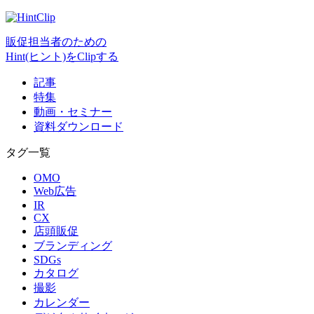
販促担当者のための
Hint(ヒント)をClipする
記事
特集
動画・セミナー
資料ダウンロード
タグ一覧
OMO
Web広告
IR
CX
店頭販促
ブランディング
SDGs
カタログ
撮影
カレンダー