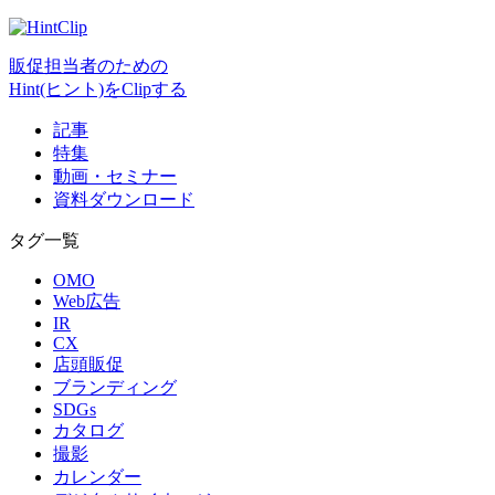
販促担当者のための
Hint(ヒント)をClipする
記事
特集
動画・セミナー
資料ダウンロード
タグ一覧
OMO
Web広告
IR
CX
店頭販促
ブランディング
SDGs
カタログ
撮影
カレンダー