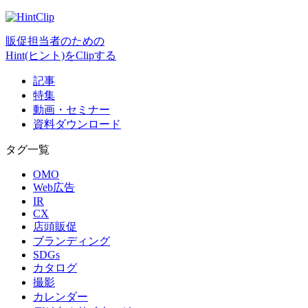
販促担当者のための
Hint(ヒント)をClipする
記事
特集
動画・セミナー
資料ダウンロード
タグ一覧
OMO
Web広告
IR
CX
店頭販促
ブランディング
SDGs
カタログ
撮影
カレンダー