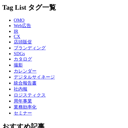
Tag List
タグ一覧
OMO
Web広告
IR
CX
店頭販促
ブランディング
SDGs
カタログ
撮影
カレンダー
デジタルサイネージ
統合報告書
社内報
ロジスティクス
周年事業
業務効率化
セミナー
おすすめ記事