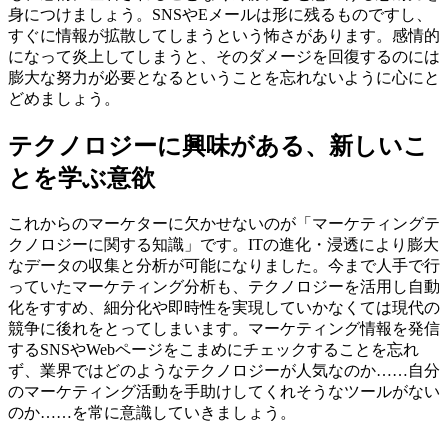
身につけましょう。SNSやEメールは形に残るものですし、
すぐに情報が拡散してしまうという怖さがあります。感情的
になって炎上してしまうと、そのダメージを回復するのには
膨大な努力が必要となるということを忘れないように心にと
どめましょう。
テクノロジーに興味がある、新しいこ
とを学ぶ意欲
これからのマーケターに欠かせないのが「マーケティングテ
クノロジーに関する知識」です。ITの進化・浸透により膨大
なデータの収集と分析が可能になりました。今まで人手で行
っていたマーケティング分析も、テクノロジーを活用し自動
化をすすめ、細分化や即時性を実現していかなくては現代の
競争に後れをとってしまいます。マーケティング情報を発信
するSNSやWebページをこまめにチェックすることを忘れ
ず、業界ではどのようなテクノロジーが人気なのか……自分
のマーケティング活動を手助けしてくれそうなツールがない
のか……を常に意識していきましょう。