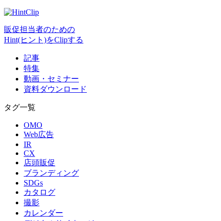
販促担当者のための
Hint(ヒント)をClipする
記事
特集
動画・セミナー
資料ダウンロード
タグ一覧
OMO
Web広告
IR
CX
店頭販促
ブランディング
SDGs
カタログ
撮影
カレンダー