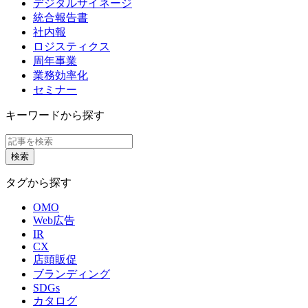
デジタルサイネージ
統合報告書
社内報
ロジスティクス
周年事業
業務効率化
セミナー
キーワードから探す
タグから探す
OMO
Web広告
IR
CX
店頭販促
ブランディング
SDGs
カタログ