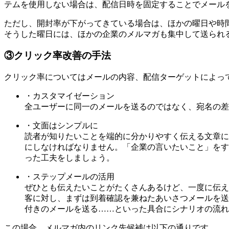
テムを使用しない場合は、配信日時を固定することでメール
ただし、開封率が下がってきている場合は、ほかの曜日や時
そうした曜日には、ほかの企業のメルマガも集中して送られ
③クリック率改善の手法
クリック率についてはメールの内容、配信ターゲットによっ
・カスタマイゼーション
全ユーザーに同一のメールを送るのではなく、宛名の差
・文面はシンプルに
読者が知りたいことを端的に分かりやすく伝える文章に
にしなければなりません。「企業の言いたいこと」をす
った工夫をしましょう。
・ステップメールの活用
ぜひとも伝えたいことがたくさんあるけど、一度に伝え
客に対し、まずは到着確認を兼ねたあいさつメールを送
付きのメールを送る……といった具合にシナリオの流れ
この場合、メルマガ内のリンク先候補は以下の通りです。