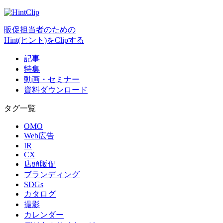
販促担当者のための
Hint(ヒント)をClipする
記事
特集
動画・セミナー
資料ダウンロード
タグ一覧
OMO
Web広告
IR
CX
店頭販促
ブランディング
SDGs
カタログ
撮影
カレンダー