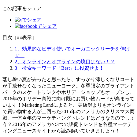
この記事をシェア
目次
［
非表示
］
1、効果的なビデオ使いでオーガニックリーチを伸ば
せ！
2、オンラインとオフラインの境目はない！？
3、検索キーワード「Best」に投資せよ！
蒸し暑い夏が去ったと思ったら、すっかり涼しくなりコート
が手放せなくなったニューヨーク。冬季限定のブライアント
パークのスケートリンクやホリデーショップもオープンし、
2016年のホリデー商戦に向け既にお買い物ムードが高まって
います！Marketing Landによると、実店舗よりもオンライン
で買い物する人が上回った2015年のアメリカのクリスマス商
戦。一体今年のマーケティングトレンドはどうなるのでしょ
う？2016年のアメリカの3つの販促トレンドを各種マーケテ
ィングニュースサイトから読み解いていきましょう！