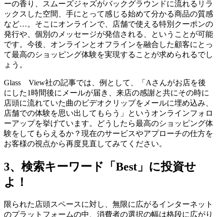
ーの香り、スムーズジャズがバックグラウンドに流れるリラ
ックスした空間、手にとって感じる始めて分かる商品の質感
など…。そこにオンラインで、店舗で使える特別クーポンの
発行や、個別のメッセージが発信される、ということが可能
です。今後、オンラインとオフラインを融合した顧客にとっ
て最高のショッピング体験を実現することが求められるでし
ょう。
Glass View社の記事では、例として、「Aさんがお店を後
にした1時間後にメールが届き、来店の感謝と共にその時に
店頭に流れていた曲のビデオクリップをメールに埋め込み、
店舗での体験を思い出してもらう」というオンラインフォロ
ーアップを挙げています。どうしたら最高のショッピング体
験をしてもらえるか？現在のサービスやアプローチの仕方を
お客様の視点から再度見直してみてください。
3、検索キーワード「Best」に投資せ
よ！
限られた店頭スペースに対し、無限に広がるインターネット
のプラットフォームの中、消費者の選択の幅は格段に広がり