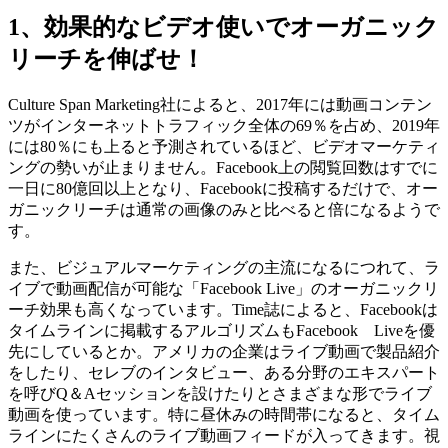
1、効果的なビデオ使いでオーガニック
リーチを伸ばせ！
Culture Span Marketing社によると、2017年には動画コンテン
ツがインターネットトラフィック全体の69％を占め、2019年
には80％にも上ると予測されているほど、ビデオマーケティ
ングの勢いが止まりません。Facebook上の閲覧回数はすでに
一日に80億回以上となり、Facebookに投稿するだけで、オー
ガニックリーチは通常の画像のみと比べると倍になるようで
す。
また、ビジュアルマーケティングの主流になるにつれて、ラ
イブで動画配信が可能な「Facebook Live」のオーガニックリ
ーチ効果も高くなっています。Time誌によると、Facebookは
タイムラインに掲載するアルゴリズムもFacebook Liveを優
先にしているとか。アメリカの企業はライブ動画で製品紹介
をしたり、セレブのインタビュー、ある分野のエキスパート
を呼びQ＆Aセッションを設けたりとさまざまな形でライブ
動画を使っています。特に昼休みの時間帯になると、タイム
ラインにたくさんのライブ動画フィードが入ってきます。視