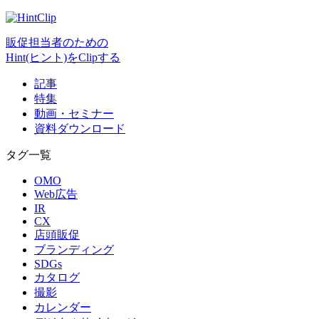
販促担当者のための
Hint(ヒント)をClipする
記事
特集
動画・セミナー
資料ダウンロード
タグ一覧
OMO
Web広告
IR
CX
店頭販促
ブランディング
SDGs
カタログ
撮影
カレンダー