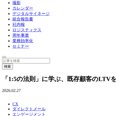
撮影
カレンダー
デジタルサイネージ
統合報告書
社内報
ロジスティクス
周年事業
業務効率化
セミナー
「1:5の法則」に学ぶ、既存顧客のLT
2026.02.27
CX
ダイレクトメール
エンゲージメント