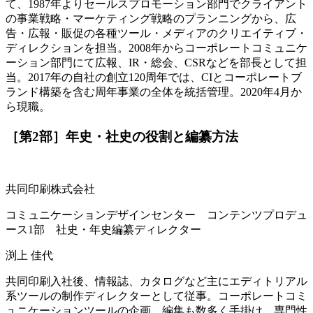
て、1987年よりセールスプロモーション部門でクライアント
の事業戦略・マーケティング戦略のプランニングから、広
告・広報・販促の各種ツール・メディアのクリエイティブ・
ディレクションを担当。2008年からコーポレートコミュニケ
ーション部門にて広報、IR・総会、CSRなどを部長として担
当。2017年の自社の創立120周年では、CIとコーポレートブ
ランド構築を含む周年事業の全体を統括管理。2020年4月か
ら現職。
［第2部］年史・社史の役割と編纂方法
共同印刷株式会社
コミュニケーションデザインセンター コンテンツプロデュ
ース1部 社史・年史編纂ディレクター
渕上 佳代
共同印刷入社後、情報誌、カタログなど主にエディトリアル
系ツールの制作ディレクターとして従事。コーポレートコミ
ュニケーションツールの企画、編集も数多く手掛け、専門性