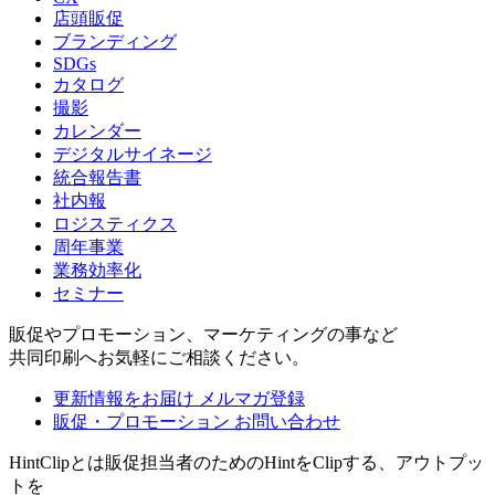
店頭販促
ブランディング
SDGs
カタログ
撮影
カレンダー
デジタルサイネージ
統合報告書
社内報
ロジスティクス
周年事業
業務効率化
セミナー
販促やプロモーション、マーケティングの事など
共同印刷へお気軽にご相談ください。
更新情報をお届け
メルマガ登録
販促・プロモーション
お問い合わせ
HintClipとは販促担当者のためのHintをClipする、アウトプッ
トを