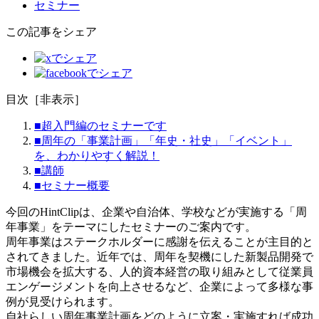
セミナー
この記事をシェア
目次
［
非表示
］
■超入門編のセミナーです
■周年の「事業計画」「年史・社史」「イベント」
を、わかりやすく解説！
■講師
■セミナー概要
今回のHintClipは、企業や自治体、学校などが実施する「周
年事業」をテーマにしたセミナーのご案内です。
周年事業はステークホルダーに感謝を伝えることが主目的と
されてきました。近年では、周年を契機にした新製品開発で
市場機会を拡大する、人的資本経営の取り組みとして従業員
エンゲージメントを向上させるなど、企業によって多様な事
例が見受けられます。
自社らしい周年事業計画をどのように立案・実施すれば成功