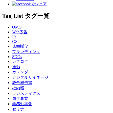
Tag List
タグ一覧
OMO
Web広告
IR
CX
店頭販促
ブランディング
SDGs
カタログ
撮影
カレンダー
デジタルサイネージ
統合報告書
社内報
ロジスティクス
周年事業
業務効率化
セミナー