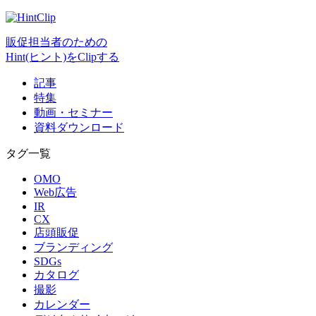
販促担当者のための
Hint(ヒント)をClipする
記事
特集
動画・セミナー
資料ダウンロード
タグ一覧
OMO
Web広告
IR
CX
店頭販促
ブランディング
SDGs
カタログ
撮影
カレンダー