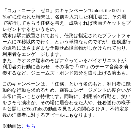
「コカ・コーラ ゼロ」のキャンペーン“Unlock the 007 in
You”に使われた端末は、名前を入力した利用者に、その場
で実行してもらう任務を与え、成功すれば映画チケットをプ
レゼントするというもの。
端末は駅に設置されており、任務は指定されたプラットフォ
ームに70秒以内で行く、という単純なものですが、任務遂行
の過程にはさまざまな予期せぬ障害物がしかけられており、
利用者をエンゲージします。
また、キオスク端末のそばに立っているバイオリニストが、
利用者の行動に合わせ、その場で「007」のテーマ音楽を演
奏するなど、ジェームズ・ボンド気分を盛り上げる演出も。
このキャンペーンは、「任務」という名のもと、利用者に能
動的な行動を求めるため、顧客エンゲージメントの度合いが
非常に高いことが特徴です。同時に、利用者の行動と、笑い
をさそう演出が、その場に居合わせた人や、任務遂行の様子
を公開したYouTubeの動画を見る人の関心をひき、不特定多
数の消費者に対するアピールにもなります。
※動画は
こちら