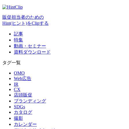
販促担当者のための
Hint(ヒント)をClipする
記事
特集
動画・セミナー
資料ダウンロード
タグ一覧
OMO
Web広告
IR
CX
店頭販促
ブランディング
SDGs
カタログ
撮影
カレンダー