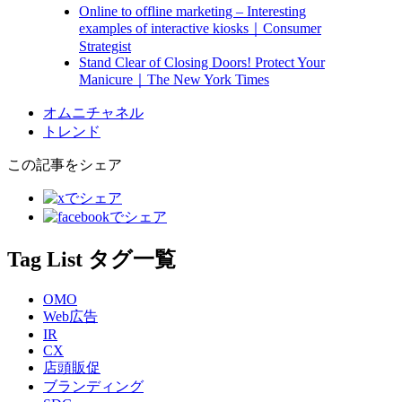
Online to offline marketing – Interesting
examples of interactive kiosks｜Consumer
Strategist
Stand Clear of Closing Doors! Protect Your
Manicure｜The New York Times
オムニチャネル
トレンド
この記事をシェア
Tag List
タグ一覧
OMO
Web広告
IR
CX
店頭販促
ブランディング