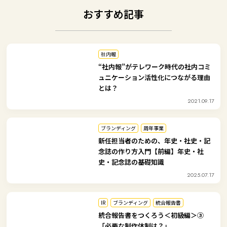
おすすめ記事
社内報
“社内報”がテレワーク時代の社内コミ
ュニケーション活性化につながる理由
とは？
2021.09.17
ブランディング
周年事業
新任担当者のための、年史・社史・記
念誌の作り方入門【前編】年史・社
史・記念誌の基礎知識
2025.07.17
IR
ブランディング
統合報告書
統合報告書をつくろう＜初級編＞③
「必要な制作体制は？」