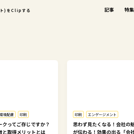
記事
特集
ント)をClipする
環境配慮
印刷
印刷
エンゲージメント
ークってご存じですか？
思わず見たくなる！会社の
徴と取得メリットとは
が伝わる！効果の出る「会