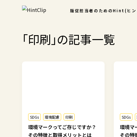
販促担当者のための
Hint(ヒ
｢印刷｣の記事一覧
SDGs
環境配慮
印刷
SDGs
環境マークってご存じですか？
環境マ
その特徴と取得メリットとは
その特