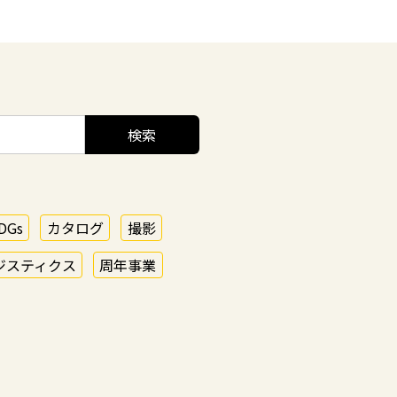
DGs
カタログ
撮影
ジスティクス
周年事業