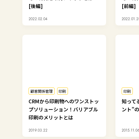
[後編]
[前編]
2022.02.04
2022.01.2
顧客関係管理
印刷
印刷
CRMから印刷物へのワンストッ
知って
プソリューション！バリアブル
ント”
印刷のメリットとは
2019.03.22
2015.11.0