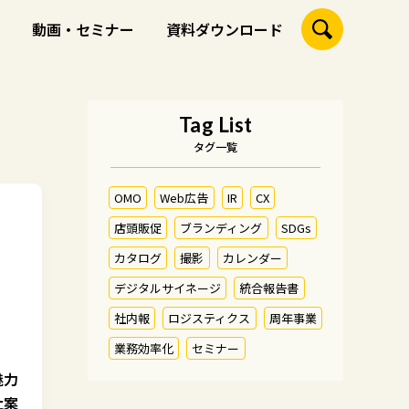
動画・セミナー
資料ダウンロード
Tag List
タグ一覧
OMO
Web広告
IR
CX
店頭販促
ブランディング
SDGs
カタログ
撮影
カレンダー
デジタルサイネージ
統合報告書
社内報
ロジスティクス
周年事業
業務効率化
セミナー
魅力
社案