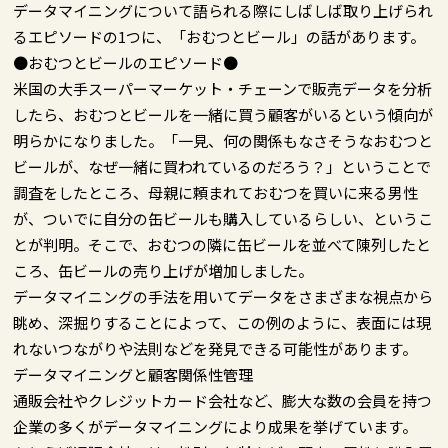
データマイニングについて語られる際にしばしば取り上げられ
るエピソードの1つに、「おむつとビール」の話があります。
●おむつとビールのエピソード●
米国の大手スーパーマーケット・チェーンで販売データを分析
したら、おむつとビールを一緒に買う顧客がいるという傾向が
明らかになりました。「一見、何の関係もなさそうなおむつと
ビールが、なぜ一緒に買われているのだろう？」ということで
調査をしたところ、母親に頼まれておむつを買いに来る男性
が、ついでに自分の缶ビールも購入しているらしい、というこ
とが判明。そこで、おむつの隣に缶ビールを並べて陳列したと
ころ、缶ビールの売り上げが増加しました。
データマイニングの手法を用いてデータをさまざまな視点から
眺め、深掘りすることによって、この例のように、表面には現
れないつながりや法則などを発見できる可能性があります。
データマイニングと顧客関係性管理
通販会社やクレジットカード会社など、膨大な数の会員を持つ
企業の多くがデータマイニングにより成果を挙げています。