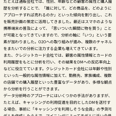
たとえば通販会社では、性別、年齢などの顧客の属性と購入履
歴を分析することで、「誰に対して、どの商品を、どのように
アプローチすれば売れるのか」といった傾向を割り出し、これ
を販売計画の策定に活用してきました。最近はスマホのような
携帯端末の普及によって、「思いついた瞬間に物を買う」こと
が可能となってきていますので、分析の軸に「いつ」という要
素が加わりました。O2Oへの取り組みが進み、複数のチャネル
をまたいでの分析に注力する企業も増えてきています。
また、クレジットカード会社では、顧客の属性情報とカードの
利用履歴をもとに分析を行い、その結果をDMへの反応率向上
などに役立てています。クレジットカード会社には年齢や性別
といった一般的な属性情報に加えて、勤務先、家族構成、複数
の店舗での購入履歴といった豊富なデータがあり、多様な観点
から分析を行うことができます。
データ分析時のアプローチにはいくつかの手法がありますが、
たとえば、キャッシングの利用促進を目的としたDMを送付す
る場合、事前に「キャッシングを利用しそうな会員」の予測モ
デルを作成したうえで、マイニングによってモデルに近い会員