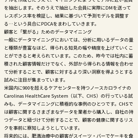
を抽出します。そのうえで抽出した会員に実際にDMを送って
レスポンス率を検証し、結果に基づいて予測モデルを調整す
る…という具合にPDCAをまわしていきます。
顧客と「繋がる」ためのデータマイニング
一般にデータマイニングにおいては、分析に用いるデータの量
と種類が豊富なほど、得られる知見の幅や精度を上げていくこ
とができると考えられています。このため、昨今では社内に蓄
積された顧客情報だけでなく、外部から得られる情報を合わせ
て分析することで、顧客に対するより深い洞察を得ようとする
試みに注目が集まっています。
米国内に900を超えるケアセンターを持つノースカロライナの
Carolinas HealthCare System（以下、CHS）の行っている試
みも、データマイニングに積極的な事例のひとつです。CHSで
は顧客に関するさまざまなデータを業者から購入し、自社の持
つデータと紐づけて分析することで、顧客の健康に関するリス
クを事前に察知しようとしています。
将来的には、肥満治療中の顧客がスイーツ・バーでケーキを食