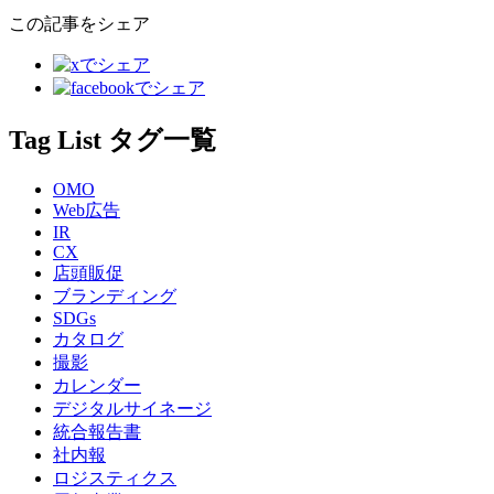
この記事をシェア
Tag List
タグ一覧
OMO
Web広告
IR
CX
店頭販促
ブランディング
SDGs
カタログ
撮影
カレンダー
デジタルサイネージ
統合報告書
社内報
ロジスティクス