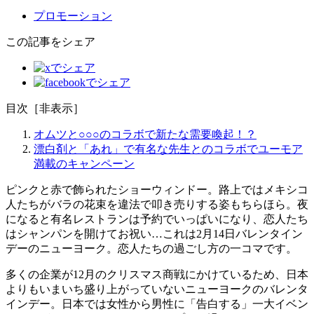
プロモーション
この記事をシェア
目次
［
非表示
］
オムツと○○○のコラボで新たな需要喚起！？
漂白剤と「あれ」で有名な先生とのコラボでユーモア
満載のキャンペーン
ピンクと赤で飾られたショーウィンドー。路上ではメキシコ
人たちがバラの花束を違法で叩き売りする姿もちらほら。夜
になると有名レストランは予約でいっぱいになり、恋人たち
はシャンパンを開けてお祝い…これは2月14日バレンタイン
デーのニューヨーク。恋人たちの過ごし方の一コマです。
多くの企業が12月のクリスマス商戦にかけているため、日本
よりもいまいち盛り上がっていないニューヨークのバレンタ
インデー。日本では女性から男性に「告白する」一大イベン