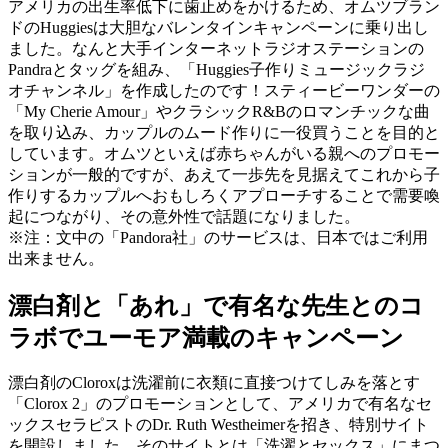
アメリカの出生率低下に歯止めをかけるため、オムツブラン
ドのHuggiesは大胆なバレンタインキャンペーンに乗り出し
ました。なんと大手インターネットラジオステーションの
Pandraとタッグを組み、「Huggies子作りミュージックラジ
オチャンネル」を作成したのです！スティービーワンダーの
「My Cherie Amour」やクラシックR&Bのロマンチックな曲
を取り込み、カップルのムード作りに一役買うことを目的と
しています。オムツといえば赤ちゃんがいる親へのプロモー
ションが一般的ですが、あえて一歩先を見据えてこれから子
作りするカップルへおもしろくアプローチすることで需要喚
起につながり、その意外性で話題になりました。
※注：文中の「Pandora社」のサービスは、日本ではご利用
出来ません。
漂白剤と「あれ」で有名な先生とのコ
ラボでユーモア満載のキャンペーン
漂白剤のCloroxは洗濯前に衣類に直接つけてしみを落とす
「Clorox 2」のプロモーションとして、アメリカで有名なセ
ックスセラピストのDr. Ruth Westheimerを招き、特別サイト
を開設しました。そのサイトとは「洗濯とセックス」にまつ