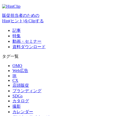
販促担当者のための
Hint(ヒント)をClipする
記事
特集
動画・セミナー
資料ダウンロード
タグ一覧
OMO
Web広告
IR
CX
店頭販促
ブランディング
SDGs
カタログ
撮影
カレンダー