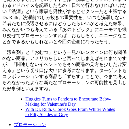
わるアドバイスを記載したもの！日常で行わなければいけな
い「洗濯」という家事も男性がするとセクシーだと主張する
Dr. Ruth。洗濯前のしみ抜きの重要性を、いつも洗濯しない
若者たちに浸透させるにはどうしたらいいかと考えた結果、
みんながいつも考えている「あのトピック」にユーモアを織
り交ぜてプロモーションすれば、おもしろく、ユニークなこ
とができるかもしれないと今回の企画になったそう。
「漂白剤」と「おむつ」という一見バレンタインに何も関係
のない商品。アメリカらしいと言ってしまえばそれまでです
が、「関連しないイベントでもその商品の見方を少しだけ変
える」という切り口は大いに参考になります。ターゲットも
コラボレーションする商品も「ずらす」ことで、今まで考え
られなかったような新たなプロモーションの可能性を見出し
た好事例といえますね。
Huggies Turns to Pandora to Encourage Baby-
Making for Valentine’s Day
With Dr. Ruth, Clorox Goes From Whiter Whites
to Fifty Shades of Grey
プロモーション