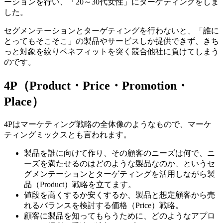
ーションを行い、「20～30代女性」にターゲティングをしま
した。
セグメンテーションとターゲティングを行わないと、「誰に
とってもそこそこ」の製品やサービスしか提供できず、きち
っと対象を絞りベネフィットを突く競合他社に負けてしまう
のです。
4P（Product・Price・Promotion・
Place）
4Pはマーケティング戦略の全体像のようなもので、マーケ
ティングミックスとも言われます。
製品を誰に向けて作り、その顧客のニーズは何で、ニ
ーズを満たせるのはどのような製品なのか、というセ
グメンテーションとターゲティングを活用しながら製
品（Product）戦略を立てます。
値段を高くするか安くするか、製品と想定顧客から売
れるバランスを検討する価格（Price）戦略。
顧客に製品を知ってもらうために、どのようなアプロ