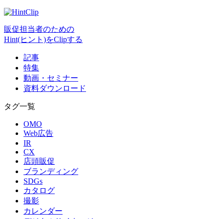
販促担当者のための
Hint(ヒント)をClipする
記事
特集
動画・セミナー
資料ダウンロード
タグ一覧
OMO
Web広告
IR
CX
店頭販促
ブランディング
SDGs
カタログ
撮影
カレンダー