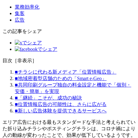
業務効率化
集客
広告
この記事をシェア
目次
［
非表示
］
■チラシに代わる新メディア「位置情報広告」
■地域密着型店舗のための「Smart e-Geo」
■共同印刷グループ独自の料金設定と機能で「個別・
安価・簡単」を実現
■「継続」こそが、成功の秘訣
■位置情報広告の可能性は、さらに広がる
■新しい広告体験を提供できるサービスへ
エリア広告における最もスタンダードな手法と考えられてい
た折り込みチラシやポスティングチラシは、コロナ禍により
人の動線が変わったことで、効果が低下しているようです。