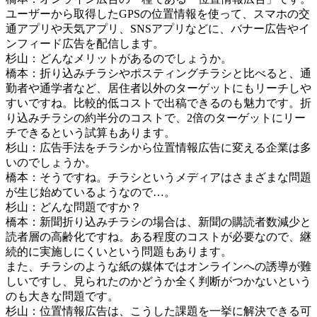
ユーザーから取得したGPSの位置情報を使って、スマホの交
通アプリや天気アプリ、SNSアプリなどに、バナー広告やイ
ンフィード広告を配信します。
杉山：どんなメリットがあるのでしょうか。
橋本：折り込みチラシやポスティングチラシと比べると、通
勤者や通学者など、居住者以外のターゲットにもリーチしや
すいですね。比較的低コストで出稿できるのも魅力です。折
り込みチラシの約半分のコストで、2倍のターゲットにリー
チできるという試算もあります。
杉山：広告手法をチラシから位置情報広告に変える企業は多
いのでしょうか。
橋本：そうですね。チラシというメディアはさまざまな問題
が生じ始めているようなので…。
杉山：どんな問題ですか？
橋本：新聞折り込みチラシの場合は、新聞の購読者数減少と
読者層の高齢化ですね。ある程度のコストが必要なので、継
続的に実施しにくいという問題もあります。
また、チラシのような紙の媒体ではオンラインへの誘導が難
しいですし、見られたのかどうか全く判断がつかないという
のも大きな問題です。
杉山：位置情報広告は、こうした課題を一挙に解決できる可