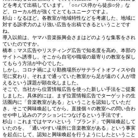
どを考えて出稿しています。「○○バス停から徒歩○分」な
ど、ローカル性が強くてとてもユニークですよ。
杉山：なるほど。各教室が地域特性などを考慮した、地域に
対する訴求力のより強い広告を出稿できるということです
ね。
導入以前は、ヤマハ音楽振興会さまはどのような集客をされ
ていたのですか。
橋本：マス広告やリスティング広告で知名度を高め、本部の
サイトへ誘導し、そこから自宅や職場の最寄りの教室を探し
てもらう方法が中心でした。
しかし、コロナ禍により勤務場所がサテライトオフィスや自
宅に変わり、それまで通っていた教室から足が遠のく人が増
えるという課題が顕在化しました。
そこで、当社から位置情報広告を使った新しい手法をご提案
しました。具体的には、まず位置情報広告でターゲットの生
活圏内に「音楽教室がある」ということを認知していただ
き、そこで興味喚起してから、直接個々の教室への問い合わ
せや申し込みのアクションにつなげるという手法です。
杉山：これまではヤマハという「ブランド」で興味喚起して
いたのを、「通いやすい場所に音楽教室がある」という事実
を起点にして、認知と興味喚起を行うようにしたということ