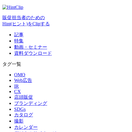
販促担当者のための
Hint(ヒント)をClipする
記事
特集
動画・セミナー
資料ダウンロード
タグ一覧
OMO
Web広告
IR
CX
店頭販促
ブランディング
SDGs
カタログ
撮影
カレンダー