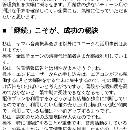
管理負担を大幅に減らせます。店舗数の少ないチェーン店や
潤沢な予算を確保しにくい企業にも、気軽に使っていただき
たいと思います。
■「継続」こそが、成功の秘訣
杉山：ヤマハ音楽振興会さま以外にユニークな活用事例はあ
りますか。
橋本：全国チェーンの清掃代行業者さまが継続利用していま
す。
杉山：位置情報広告とは相性がよさそうですね。
橋本：エンドユーザーからの申し込みは、エアコンがフル稼
働する8月と大掃除をする年末に集中するので、その期間だ
け広告を出せばいいと考えがちですが、普段から認知度を高
めておかないと、繁忙期に受注できなくなるそうです。
配信プランを利用するかどうかは各店舗が独自に判断してい
るのですが、利用しない店舗の売り上げは横ばいか減少傾向
で、利用している店舗は2～3割アップするようです。
杉山：認知のための広告展開が大切なのですね。
橋本：特に“継続”することが重要です。営業活動をしている
と、お客さまから「位置情報広告を利用したものの、思った