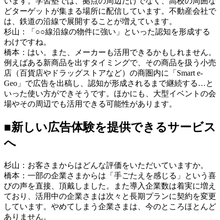
います。学習塾では、拠点の周辺だけでなく、高校の周囲な
どターゲットが集まる場所に配信しています。不動産会社で
は、鉄道の沿線で展開することが増えています。
杉山：「○○線沿線の物件に強い」といった認知を形成する
わけですね。
橋本：はい。また、メーカーも活用できるかもしれません。
例えばある新商品を出すタイミングで、その商品を扱う小売
店（百貨店やドラッグストアなど）の商圏内に「Smart e-
Geo」で広告を出稿し、認知が形成されるまで継続する…と
いった使い方ができそうです。ほかにも、大型イベントの会
場やその周辺でも活用できる可能性があります。
■新しい広告体験を提供できるサービス
へ
杉山：お客さまからはどんな評価をいただいていますか。
橋本：一部の企業さまからは「手ごたえを感じる」という喜
びの声を直接、頂戴しました。また導入企業数は着実に増え
ており、活用中の企業さまは次々と長期プランに契約を変更
しています。やめてしまう企業さまは、今のところほとんど
ありません。