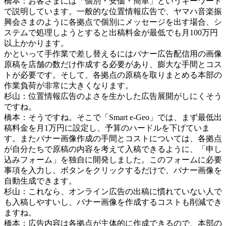
橋本：お客さまには「個別・安価・簡単」というキーワード
で説明しています。一般的な位置情報広告で、ヤマハ音楽振
興会さまのように各拠点で個別にメッセージを出す場合、シ
ステムで処理しようとすると出稿料金が最低でも月100万円
以上かかります。
かといって手作業で差し替えるにはバナー広告配信用の画像
原稿を店舗の数だけ作成する必要があり、膨大な手間とコス
トが必要です。そして、各拠点の原稿を取りまとめる本部の
作業負荷が非常に大きくなります。
杉山：位置情報広告のよさを生かした広告展開がしにくそう
ですね。
橋本：そうですね。そこで「Smart e-Geo」では、まず最低出
稿料金を月1万円に設定し、予算のハードルを下げていま
す。またバナー画像作成の手間とコストについては、各拠点
が自分たちで原稿の内容を考えて入稿できるように、「申し
込みフォーム」を独自に開発しました。このフォームに必要
事項を入力し、ボタンをクリックするだけで、バナー画像を
自動生成できます。
杉山：これなら、オンライン広告の出稿に慣れていない人で
も入稿しやすいし、バナー画像を作成するコストも削減でき
ますね。
橋本：広告内容は各拠点が主体的に作成できるので、本部の