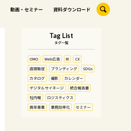
動画・セミナー
資料ダウンロード
Tag List
タグ一覧
OMO
Web広告
IR
CX
店頭販促
ブランディング
SDGs
カタログ
撮影
カレンダー
デジタルサイネージ
統合報告書
社内報
ロジスティクス
周年事業
業務効率化
セミナー