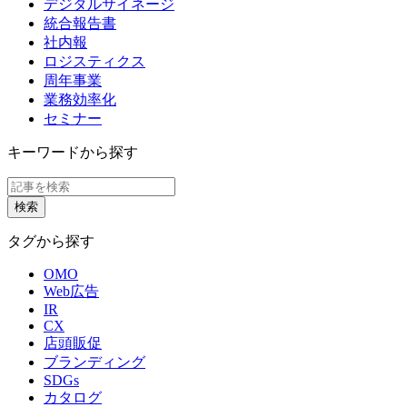
デジタルサイネージ
統合報告書
社内報
ロジスティクス
周年事業
業務効率化
セミナー
キーワードから探す
タグから探す
OMO
Web広告
IR
CX
店頭販促
ブランディング
SDGs
カタログ