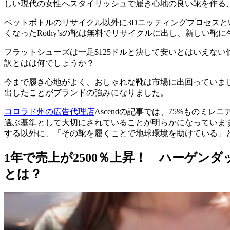
しい現代の女性へスタイリッシュで履き心地の良い靴を作る、
ペットボトルのリサイクル以外に3Dニッティングプロセス
くなったRothy’sの靴は無料でリサイクルに出し、新しい
フラットシューズは一足$125ドルと決して安いとはいえな
訳とはは何でしょうか？
今まで履き心地がよく、おしゃれな靴は市場に出回っていました
出したことがブランドの強みになりました。
コロラド州の広告代理店
Ascendの記事では、75%もの
選ぶ基準として大切にされていることが明らかになっています
する以外に、「その靴を履くことで地球環境を助けている」
1年で売上が2500％上昇！ ハーゲンダッ
とは？