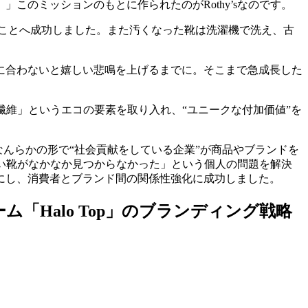
のミッションのもとに作られたのがRothy’sなのです。
ことへ成功しました。また汚くなった靴は洗濯機で洗え、古
間に合わないと嬉しい悲鳴を上げるまでに。そこまで急成長した
た繊維」というエコの要素を取り入れ、“ユニークな付加価値”を
、なんらかの形で“社会貢献をしている企業”が商品やブランドを
いい靴がなかなか見つからなかった」という個人の問題を解決
にし、消費者とブランド間の関係性強化に成功しました。
ム「Halo Top」のブランディング戦略