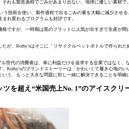
それも製造過程でごみがあまり出ない、地球に優しい素材で。」こ
という技術を使い、製作過程で出るごみの量を大幅に減少させる
靴に生まれ変わるプログラムも好評です。
い価格ですが、一時期は黒のフラットに人気が出すぎて生産が
が、Rothy’sはそこに「リサイクルペットボトルで作られ
ミレニアル世代の消費者は、単に利益だけを追求する企業ではなく
。Rothy’sのブランドストーリーは「かわいくて履き心地の
という、もっと大きな問題に対し一緒に解決できることを明確
ツを超え“米国売上No. 1”のアイスクリー