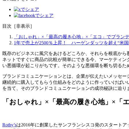
目次
［
非表示
］
「おしゃれ」×「最高の履き心地」×「エコ」でブランディン
1年で売上が2500％上昇！ ハーゲンダッツを超え“米国売
既存のビジネスに風穴をあけるどころか、それらを根底から
ネットですぐに商品の比較が簡単にできる今、マーケティン
い悪循環が起こりがちです。そのような悪循環を断ち切るた
ブランドコミュニケーションとは、企業が伝えたいメッセー
継続的に購入してもらう仕組みをどのように作っていけばいいのでし
を当て、そのブランドコミュニケーションの成功秘訣に迫り
「おしゃれ」×「最高の履き心地」×「エコ
Rothy’s
は2016年に創業したサンフランシスコ発のスタート