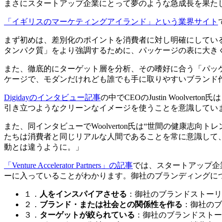
まさにスタートアップ企業にとって夢のような急成長を果たした
「イギリスのマーケティングアイランド」という業界サイト
まず初めは、差別化のポイントを消費者に対し明確にしてい
タンパク質」をより強調するために、パッケージの表に大き
また、徹底的にターゲット層を分析、その嗜好に合う「パッケ
ケージで、モダンだけれども誰でも手に取りやすいブランド
Digidayのインタビュー記事
の中でCEOのJustin Woo
引き立つようなクリーンなイメージを使うことを意識していま
また、同インタビューでWoolverton氏は“世間の健康
たちは消費者と同じリアルな人間であることを常に意識して
動とは違うように。」
「Venture Accelerator Partners」の記事
では、スタートアップ企業
ーに入っていることがわかります。御社のブランディングに
１．
人をインスパイアさせる
：御社のブランドストーリ
２．
ブランド・または社会との関係性を作る
：御社のブ
３．
ターゲットが絞られている
：御社のブランドストー