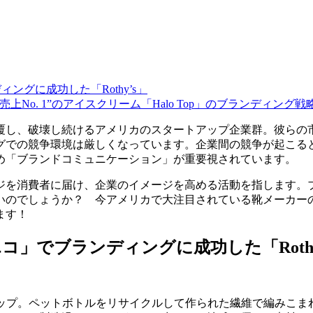
グに成功した「Rothy’s」
上No. 1”のアイスクリーム「Halo Top」のブランディング
覆し、破壊し続けるアメリカのスタートアップ企業群。彼らの
グでの競争環境は厳しくなっています。企業間の競争が起こる
め「ブランドコミュニケーション」が重要視されています。
ジを消費者に届け、企業のイメージを高める活動を指します。
ょうか？ 今アメリカで大注目されている靴メーカーの「Rothy’s
ます！
」でブランディングに成功した「Rothy
アップ。ペットボトルをリサイクルして作られた繊維で編みこ