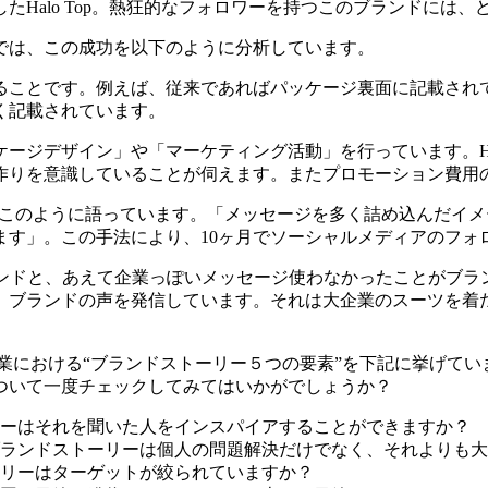
Halo Top。熱狂的なフォロワーを持つこのブランドには
では、この成功を以下のように分析しています。
ることです。例えば、従来であればパッケージ裏面に記載され
く記載されています。
ージデザイン」や「マーケティング活動」を行っています。Hal
作りを意識していることが伺えます。またプロモーション費用の
lverton氏はこのように語っています。「メッセージを多く詰め
す」。この手法により、10ヶ月でソーシャルメディアのフォロ
志向トレンドと、あえて企業っぽいメッセージ使わなかったことが
、ブランドの声を発信しています。それは大企業のスーツを着
における“ブランドストーリー５つの要素”を下記に挙げていますが、
ついて一度チェックしてみてはいかがでしょうか？
ーはそれを聞いた人をインスパイアすることができますか？
ランドストーリーは個人の問題解決だけでなく、それよりも大
リーはターゲットが絞られていますか？