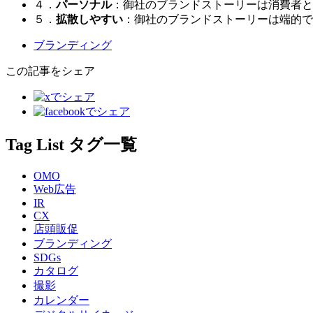
４．
パーソナル
：御社のブランドストーリーは消費者と
５．
拡散しやすい
：御社のブランドストーリーは端的で
ブランディング
この記事をシェア
Tag List
タグ一覧
OMO
Web広告
IR
CX
店頭販促
ブランディング
SDGs
カタログ
撮影
カレンダー