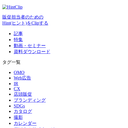
販促担当者のための
Hint(ヒント)をClipする
記事
特集
動画・セミナー
資料ダウンロード
タグ一覧
OMO
Web広告
IR
CX
店頭販促
ブランディング
SDGs
カタログ
撮影
カレンダー