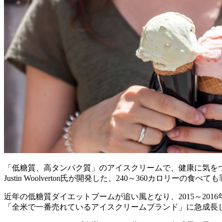
「低糖質、高タンパク質」のアイスクリームで、健康に気を
Justin Woolverton氏が開発した、240～360カロリ
近年の低糖質ダイエットブームが追い風となり、2015～2016
「全米で一番売れているアイスクリームブランド」に急成長