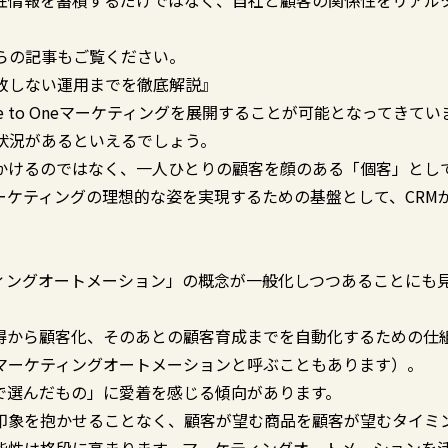
性情報を蓄積するだけではなく、自社と顧客の関係性をリアル
らの記事もご覧ください。
敗しない運用までを徹底解説』
 to Oneマーケティングを展開することが可能となってきてい
状況があるといえるでしょう。
かけるのではなく、一人ひとりの顧客を顔のある「個客」とし
マーケティングの理想的な姿を実現するための基盤として、CRM
ィングオートメーション」の概念が一般化しつつあることにも
得から顧客化、そのあとの顧客育成までを自動化するための仕
マーケティングオートメーションと呼ぶこともあります）。
で選んだもの」に愛着を感じる傾向があります。
印象を抱かせることなく、顧客が望む商品を顧客が望むタイミ