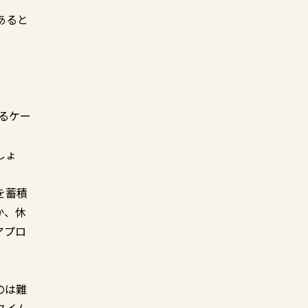
あると
るケー
しょ
を蓄積
か、休
アプロ
のは難