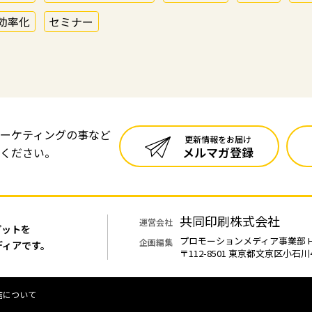
効率化
セミナー
ーケティングの事など
更新情報をお届け
メルマガ登録
ください。
共同印刷株式会社
運営会社
プットを
プロモーションメディア事業部 Hin
企画編集
ディアです。
〒112-8501 東京都文京区小石川
信について