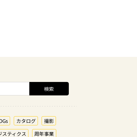
DGs
カタログ
撮影
ジスティクス
周年事業