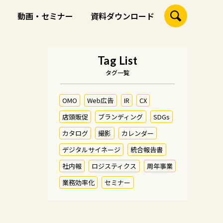
動画・セミナー
資料ダウンロード
Tag List
タグ一覧
OMO
Web広告
IR
CX
店頭販促
ブランディング
SDGs
カタログ
撮影
カレンダー
デジタルサイネージ
統合報告書
社内報
ロジスティクス
周年事業
業務効率化
セミナー