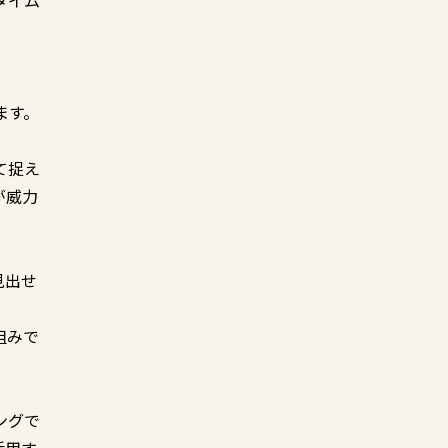
タイム
ます。
て捉え
が威力
見出せ
組みで
ングで