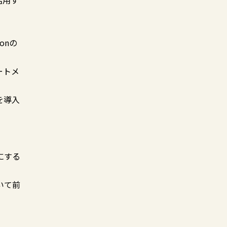
活用す
onの
ートメ
を導入
にする
いて前