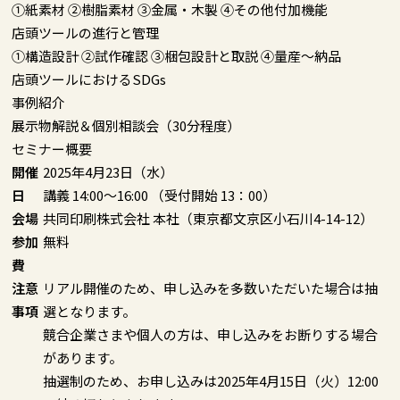
①紙素材 ②樹脂素材 ③金属・木製 ④その他付加機能
店頭ツールの進行と管理
①構造設計 ②試作確認 ③梱包設計と取説 ④量産～納品
店頭ツールにおけるSDGs
事例紹介
展示物解説＆個別相談会（30分程度）
セミナー概要
開催
2025年4月23日（水）
日
講義 14:00～16:00 （受付開始 13：00）
会場
共同印刷株式会社 本社（東京都文京区小石川4-14-12）
参加
無料
費
注意
リアル開催のため、申し込みを多数いただいた場合は抽
事項
選となります。
競合企業さまや個人の方は、申し込みをお断りする場合
があります。
抽選制のため、お申し込みは2025年4月15日（火）12:00